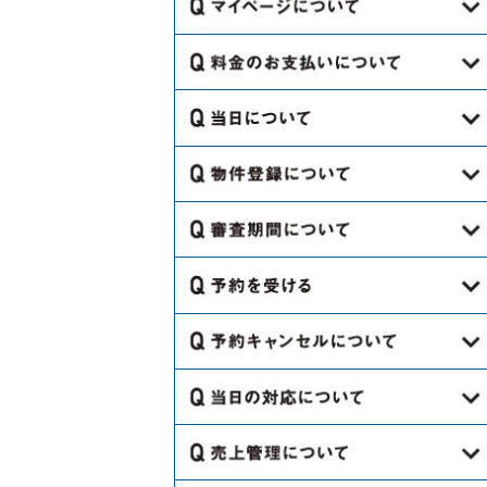
けですか？
Q.金額が｢お問い合わせください｣に
す。
すか？
なっているのは、どうやって金額を
Q.会員登録するのに料金はかかりま
Q.口座情報欄に入力する口座は会員
Q.スペースでわからないことがあっ
聞けばよいですか。
Q.キャンセル料の金額はどこを見た
すか？
登録名と異なってもよいのですか？
たら、どこに連絡すればよいです
らわかりますか？
Q.予約はどのくらい先まで予約する
Q.会員登録するのに保証人は必要で
か。
Q.どのような支払方法があります
Q.口座情報は都度変更してもよいで
ことができますか？
Q.キャンセル料はどのように返金さ
すか？
か？
すか？
Q.備品レンタル（机、レジ、プロジ
れますか？
Q.電話での予約はできますか？
Q.利用当日の流れを教えてくださ
Q.会員登録の際に担当者欄が5名分あ
ェクター等）の貸出しは行っていま
Q.銀行振込みの場合、どこの銀行で
Q.証明書類にあるPL保険ってなんで
い。
Q.キャンセル料はいつ返金されます
りますが、登録した場合全員にメー
すか。
も振込みできますか？
Q.キャンセル待ちとはどのような機
すか？
か？
ルを受け取れますか？
Q.どのように物件登録をするのです
能ですか？
Q.利用当日にトラブルがあった場
Q.オプションにある「特定業種割
Q.コンビニ支払の場合、どこのコン
か？
Q.チャージで入金した際に領収書は
合、どこに連絡すればよいですか？
Q.ひとつの予約で複数の日程で予約
Q.会員登録の際に法人と個人で登録
引」ってなんですか？
ビニでも支払できますか？
Q.キャンセル料の記載がよくわかり
ありますか？
Q.ビジネス会員の審査はどのような
をとりましたが、1日だけキャンセル
を選択しますが、登録後に対応等で
Q.どのような場所も登録できるので
ません。
Q.利用時間を変更したい場合、どう
Q.いつ出店可能かどうか連絡がきま
内容になりますか？
Q.クレジット支払の場合、どこの会
したいです。
何か違いはありますか？
すか？
Q.移動販売車の登録はどのタイミン
すればよいですか？
>
すか。
社でも使用できますか？
Q.メルマガはどれくらいの頻度でき
グでできますか？
Q.ビジネス会員の審査期間はどれく
Q.誤ってキャンセルしてしまいまし
Q.ひとつの法人で複数の支社や営業
Q.海外のスペースも登録することが
ますか？
Q.予約を受けたらどのように通知さ
Q.什器の搬入・搬出はいつ行ってよ
らいかかりますか？
Q.請求書や領収書はマイページで確
た。予約を戻すことはできますか？
所別で登録する場合は、どのように
できますか？
Q.移動販売での出店を考えてます。
れますか？
ろしいでしょうか？
Q.予約キャンセルの場合、どのよう
認できますか？
Q.保証の際の詳細を教えてくださ
登録すればよいですか？
どのように登録すれば良いですか？
Q.ビジネス会員の審査が終わったら
Q.当日キャンセルする場合、連絡す
に通知されますか？
Q.住所を入力してもGoogle マップ
い。
Q.ユーザーからお問い合わせがあっ
Q.スペースの備品・設備を破損して
どのように連絡がきますか？
Q.支払期日はありますか？
る必要はありますか？
Q.登録したメールアドレスにメール
上で表示されません。
Q.移動販売での出店の場合、加入し
Q.鍵の受け渡しはどのように行われ
た際はどのように対応すれば良いで
しまいました。どうすればよいです
Q.入金後のキャンセルで返金がある
Q.予約内容は後から変更することは
が届きません。
なければならない保険を教えてくだ
ますか？
Q.支払期日が過ぎてしまった場合、
すか？
か？
場合、どのような手続きが必要です
Q.貸出物はどのようなものでもよい