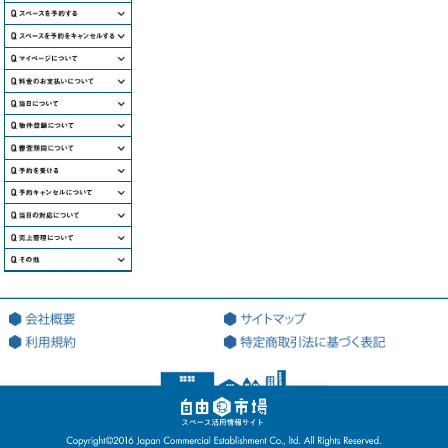
Q.会員登録には年齢制限などの制限
Q.どのようにスペースを探すのです
はありますか？
か？
Q.カレンダーで黒塗りになっている
Q.会員登録はどこでしますか？
Q.海外のスペースはないのですか？
のはなぜですか。
Q.会員登録は必要情報を入力するだ
Q.どのような手続きが必要になりま
Q.スペースの空き情報を知りたいで
Q.金額が｢お問い合わせください｣
けですか？
すか？
す。
になっているのは、どうやって金額
Q.口座情報欄に入力する口座は会員
Q.会員登録するのに料金はかかりま
Q.キャンセル料の金額はどこを見た
Q.スペースでわからないことがあっ
を聞けばよいですか。
登録名と異なってもよいのですか？
すか？
らわかりますか？
たら、どこに連絡すればよいです
Q.どのような支払方法があります
Q.予約はどのくらい先まで予約する
Q.口座情報は都度変更してもよいで
Q.会員登録するのに保証人は必要で
か。
か？
Q.キャンセル料はどのように返金さ
ことができますか？
すか？
すか？
Q.利用当日の流れを教えてくださ
れますか？
Q.備品レンタル（机、レジ、プロジ
Q.銀行振込みの場合、どこの銀行で
Q.電話での予約はできますか？
い。
Q.証明書類にあるPL保険ってなん
Q.会員登録の際に担当者欄が5名分
ェクター等）の貸出しは行っていま
も振込みできますか？
Q.キャンセル料はいつ返金されます
Q.どのように物件登録をするのです
ですか？
Q.キャンセル待ちとはどのような機
ありますが、登録した場合全員にメ
すか。
Q.利用当日にトラブルがあった場
か？
か？
Q.コンビニ支払の場合、どこのコン
能ですか？
ールを受け取れますか？
合、どこに連絡すればよいですか？
Q.チャージで入金した際に領収書は
Q.ビジネス会員の審査はどのような
Q.オプションにある「特定業種割
ビニでも支払できますか？
Q.ひとつの予約で複数の日程で予約
Q.どのような場所も登録できるので
ありますか？
Q.キャンセル料の記載がよくわかり
内容になりますか？
Q.会員登録の際に法人と個人で登録
引」ってなんですか？
Q.利用時間を変更したい場合、どう
をとりましたが、1日だけキャンセ
>
すか？
Q.クレジット支払の場合、どこの会
ません。
を選択しますが、登録後に対応等で
すればよいですか？
Q.移動販売車の登録はどのタイミン
ルしたいです。
Q.ビジネス会員の審査期間はどれく
Q.いつ出店可能かどうか連絡がきま
社でも使用できますか？
Q.海外のスペースも登録することが
何か違いはありますか？
Q.予約を受けたらどのように通知さ
グでできますか？
Q.メルマガはどれくらいの頻度でき
らいかかりますか？
すか。
Q.什器の搬入・搬出はいつ行ってよ
Q.予約キャンセルの場合、どのよう
Q.誤ってキャンセルしてしまいまし
できますか？
Q.請求書や領収書はマイページで確
れますか？
ますか？
Q.ひとつの法人で複数の支社や営業
ろしいでしょうか？
Q.移動販売での出店を考えてます。
に通知されますか？
た。予約を戻すことはできますか？
Q.ビジネス会員の審査が終わったら
認できますか？
Q.住所を入力してもGoogle マッ
所別で登録する場合は、どのように
Q.ユーザーからお問い合わせがあっ
Q.鍵の受け渡しはどのように行われ
どのように登録すれば良いですか？
Q.保証の際の詳細を教えてくださ
どのように連絡がきますか？
Q.スペースの備品・設備を破損して
Q.入金後のキャンセルで返金がある
Q.当日キャンセルする場合、連絡す
プ上で表示されません。
登録すればよいですか？
Q.支払期日はありますか？
た際はどのように対応すれば良いで
ますか？
い。
しまいました。どうすればよいです
Q.移動販売での出店の場合、加入し
場合、どのような手続きが必要です
る必要はありますか？
Q.売上はどこで確認できますか？
すか？
Q.貸出物はどのようなものでもよい
Q.登録したメールアドレスにメール
Q.支払期日が過ぎてしまった場合、
か？
Q.当日の利用者対応について教えて
なければならない保険を教えてくだ
か？
Q.予約内容は後から変更することは
のですか？
が届きません。
Q.売上はいつ入金されますか？
どうすればよいですか？
Q.カレンダー上で「×」の表記にな
ください。
さい。
できますか。
Q.スマートフォンやタブレットから
Q.ユーザーにいつ返金することがで
るのはどのタイミングですか？
Q.利用規約の内容の精査もしてもら
Q.会員登録の際に用意する書類はあ
も自由市場は使えますか？
Q.備品・設備が壊されてしまった
Q.営業許可書はどこで登録します
きますか？
Q.利用人数は何人まで可能ですか。
えるのですか？
りますか？
Q.予約の承認・非承認はどこで行い
ら、どうすればよいですか？
か？
Q.割引クーポンなど発行できます
Q.台風などの天変地異の場合、キャ
Q.利用時間は何時から何時まで可能
ますか？
Q.利用内容によって利用金額を変え
Q.会員登録後すぐにスペースの予約
か？
Q.画像がうまく添付できません。ど
ンセルはどのような対応になります
ですか。
ることは可能ですか？
はできますか？
Q.キャンセル待ち可と申込があった
うすればよいですか？
か？
Q.オーナー向けの説明会などは実施
Q.事前見学は出来ますか。
場合、どのような対応が必要になり
Q.一時的にスペースを非公開にする
Q.会員登録ができません。
していますか？
Q.メルマガ配信を止めたいです。
Q.当日キャンセルになった場合、ど
ますか？
Q.見積書を登録名と異なる宛先で作
ことはできますか？
のような対応になりますか？
Q.会員ページにログインできませ
Q.イベントに移動販売車や屋台など
成していただくことはできますか。
Q.掲載する写真の撮影オプションサ
ん。
を呼んだりすることは出来ますか？
Q.オーナー都合でキャンセルになっ
ービスはありますか？
た場合、キャンセルポリシーに準じ
Q.パスワードの変更方法を教えてく
Q.スマートフォンやタブレットから
ない返金は可能ですか。
Q.取り込める画像のサイズを教えて
ださい。
も自由市場は使えますか？
下さい。
Q.メールアドレスの変更方法を教え
Q.問い合わせを増やす為にはどうし
てください。