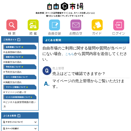
自由市場のご利用に関する疑問や質問が当ページ
◉ 会員登録の流れ
にない場合、
から質問内容を送信してくださ
こちら
い。
◉ 検索方法の流れ
売上管理
◉ 予約方法の流れ
売上はどこで確認できますか？
マイページの売上管理からご覧いただけま
A.
◉ 掲載方法の流れ
す。
◉ マイページの使い方
◉ ビジネス会員管理画面の使い
方
Q.会員登録は必要ですか？