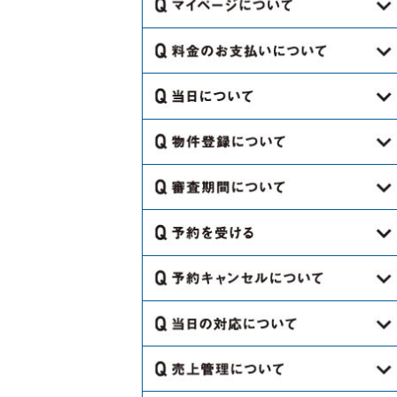
けですか？
Q.金額が｢お問い合わせください｣に
す。
すか？
なっているのは、どうやって金額を
Q.会員登録するのに料金はかかりま
Q.口座情報欄に入力する口座は会員
Q.スペースでわからないことがあっ
聞けばよいですか。
Q.キャンセル料の金額はどこを見た
すか？
登録名と異なってもよいのですか？
たら、どこに連絡すればよいです
らわかりますか？
Q.予約はどのくらい先まで予約する
Q.会員登録するのに保証人は必要で
か。
Q.どのような支払方法があります
Q.口座情報は都度変更してもよいで
ことができますか？
Q.キャンセル料はどのように返金さ
すか？
か？
すか？
Q.備品レンタル（机、レジ、プロジ
れますか？
Q.電話での予約はできますか？
Q.利用当日の流れを教えてくださ
Q.会員登録の際に担当者欄が5名分あ
ェクター等）の貸出しは行っていま
Q.銀行振込みの場合、どこの銀行で
Q.証明書類にあるPL保険ってなんで
い。
Q.キャンセル料はいつ返金されます
りますが、登録した場合全員にメー
すか。
も振込みできますか？
Q.キャンセル待ちとはどのような機
すか？
か？
ルを受け取れますか？
Q.どのように物件登録をするのです
能ですか？
Q.利用当日にトラブルがあった場
Q.オプションにある「特定業種割
Q.コンビニ支払の場合、どこのコン
か？
Q.チャージで入金した際に領収書は
合、どこに連絡すればよいですか？
Q.ひとつの予約で複数の日程で予約
Q.会員登録の際に法人と個人で登録
引」ってなんですか？
ビニでも支払できますか？
Q.キャンセル料の記載がよくわかり
ありますか？
Q.ビジネス会員の審査はどのような
をとりましたが、1日だけキャンセル
を選択しますが、登録後に対応等で
Q.どのような場所も登録できるので
ません。
Q.利用時間を変更したい場合、どう
Q.いつ出店可能かどうか連絡がきま
内容になりますか？
Q.クレジット支払の場合、どこの会
したいです。
何か違いはありますか？
すか？
Q.移動販売車の登録はどのタイミン
すればよいですか？
>
すか。
社でも使用できますか？
Q.メルマガはどれくらいの頻度でき
グでできますか？
Q.ビジネス会員の審査期間はどれく
Q.誤ってキャンセルしてしまいまし
Q.ひとつの法人で複数の支社や営業
Q.海外のスペースも登録することが
ますか？
Q.予約を受けたらどのように通知さ
Q.什器の搬入・搬出はいつ行ってよ
らいかかりますか？
Q.請求書や領収書はマイページで確
た。予約を戻すことはできますか？
所別で登録する場合は、どのように
できますか？
Q.移動販売での出店を考えてます。
れますか？
ろしいでしょうか？
Q.予約キャンセルの場合、どのよう
認できますか？
Q.保証の際の詳細を教えてくださ
登録すればよいですか？
どのように登録すれば良いですか？
Q.ビジネス会員の審査が終わったら
Q.当日キャンセルする場合、連絡す
に通知されますか？
Q.住所を入力してもGoogle マップ
い。
Q.ユーザーからお問い合わせがあっ
Q.スペースの備品・設備を破損して
どのように連絡がきますか？
Q.支払期日はありますか？
る必要はありますか？
Q.登録したメールアドレスにメール
上で表示されません。
Q.移動販売での出店の場合、加入し
Q.鍵の受け渡しはどのように行われ
た際はどのように対応すれば良いで
しまいました。どうすればよいです
Q.入金後のキャンセルで返金がある
Q.予約内容は後から変更することは
が届きません。
なければならない保険を教えてくだ
ますか？
Q.支払期日が過ぎてしまった場合、
すか？
か？
場合、どのような手続きが必要です
Q.貸出物はどのようなものでもよい