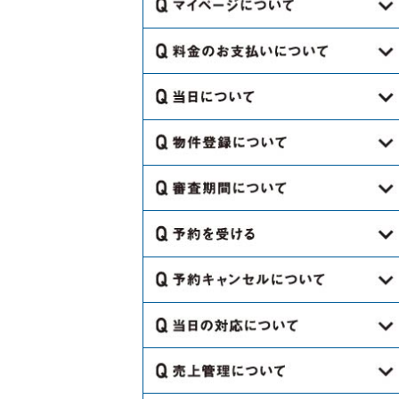
けですか？
Q.金額が｢お問い合わせください｣に
す。
すか？
なっているのは、どうやって金額を
Q.会員登録するのに料金はかかりま
Q.口座情報欄に入力する口座は会員
Q.スペースでわからないことがあっ
聞けばよいですか。
Q.キャンセル料の金額はどこを見た
すか？
登録名と異なってもよいのですか？
たら、どこに連絡すればよいです
らわかりますか？
Q.予約はどのくらい先まで予約する
Q.会員登録するのに保証人は必要で
か。
Q.どのような支払方法があります
Q.口座情報は都度変更してもよいで
ことができますか？
Q.キャンセル料はどのように返金さ
すか？
か？
すか？
Q.備品レンタル（机、レジ、プロジ
れますか？
Q.電話での予約はできますか？
Q.利用当日の流れを教えてくださ
Q.会員登録の際に担当者欄が5名分あ
ェクター等）の貸出しは行っていま
Q.銀行振込みの場合、どこの銀行で
Q.証明書類にあるPL保険ってなんで
い。
Q.キャンセル料はいつ返金されます
りますが、登録した場合全員にメー
すか。
も振込みできますか？
Q.キャンセル待ちとはどのような機
すか？
か？
ルを受け取れますか？
Q.どのように物件登録をするのです
能ですか？
Q.利用当日にトラブルがあった場
Q.オプションにある「特定業種割
Q.コンビニ支払の場合、どこのコン
か？
Q.チャージで入金した際に領収書は
合、どこに連絡すればよいですか？
Q.ひとつの予約で複数の日程で予約
Q.会員登録の際に法人と個人で登録
引」ってなんですか？
ビニでも支払できますか？
Q.キャンセル料の記載がよくわかり
ありますか？
Q.ビジネス会員の審査はどのような
をとりましたが、1日だけキャンセル
を選択しますが、登録後に対応等で
Q.どのような場所も登録できるので
ません。
Q.利用時間を変更したい場合、どう
Q.いつ出店可能かどうか連絡がきま
内容になりますか？
Q.クレジット支払の場合、どこの会
したいです。
何か違いはありますか？
すか？
Q.移動販売車の登録はどのタイミン
すればよいですか？
>
すか。
社でも使用できますか？
Q.メルマガはどれくらいの頻度でき
グでできますか？
Q.ビジネス会員の審査期間はどれく
Q.誤ってキャンセルしてしまいまし
Q.ひとつの法人で複数の支社や営業
Q.海外のスペースも登録することが
ますか？
Q.予約を受けたらどのように通知さ
Q.什器の搬入・搬出はいつ行ってよ
らいかかりますか？
Q.請求書や領収書はマイページで確
た。予約を戻すことはできますか？
所別で登録する場合は、どのように
できますか？
Q.移動販売での出店を考えてます。
れますか？
ろしいでしょうか？
Q.予約キャンセルの場合、どのよう
認できますか？
Q.保証の際の詳細を教えてくださ
登録すればよいですか？
どのように登録すれば良いですか？
Q.ビジネス会員の審査が終わったら
Q.当日キャンセルする場合、連絡す
に通知されますか？
Q.住所を入力してもGoogle マップ
い。
Q.ユーザーからお問い合わせがあっ
Q.スペースの備品・設備を破損して
どのように連絡がきますか？
Q.支払期日はありますか？
る必要はありますか？
Q.登録したメールアドレスにメール
上で表示されません。
Q.移動販売での出店の場合、加入し
Q.鍵の受け渡しはどのように行われ
た際はどのように対応すれば良いで
しまいました。どうすればよいです
Q.入金後のキャンセルで返金がある
Q.予約内容は後から変更することは
が届きません。
なければならない保険を教えてくだ
ますか？
Q.支払期日が過ぎてしまった場合、
すか？
か？
場合、どのような手続きが必要です
Q.貸出物はどのようなものでもよい