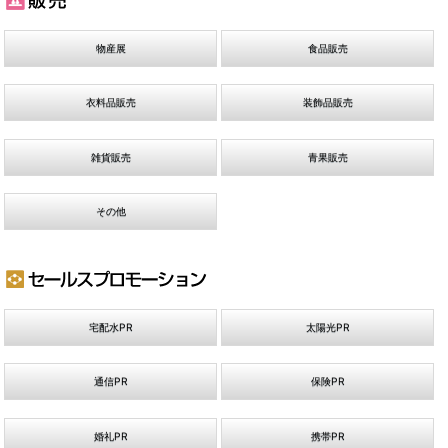
物産展
食品販売
衣料品販売
装飾品販売
雑貨販売
青果販売
その他
宅配水PR
太陽光PR
通信PR
保険PR
婚礼PR
携帯PR