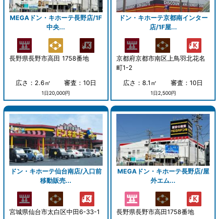
MEGAドン・キホーテ長野店/1F
ドン・キホーテ京都南インター
中央...
店/1F屋...
長野県長野市高田 1758番地
京都府京都市南区上鳥羽北花名
町1-2
広さ：2.6㎡
審査：10日
広さ：8.1㎡
審査：10日
1日20,000円
1日2,500円
ドン・キホーテ仙台南店/入口前
MEGAドン・キホーテ長野店/屋
移動販売...
外エム...
宮城県仙台市太白区中田6-33-1
長野県長野市高田1758番地