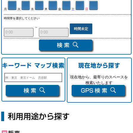
月
火
水
木
金
土
日
時間帯を選択してください
～
時間未定
現在地から、最寄りのスペースを
検索いたします