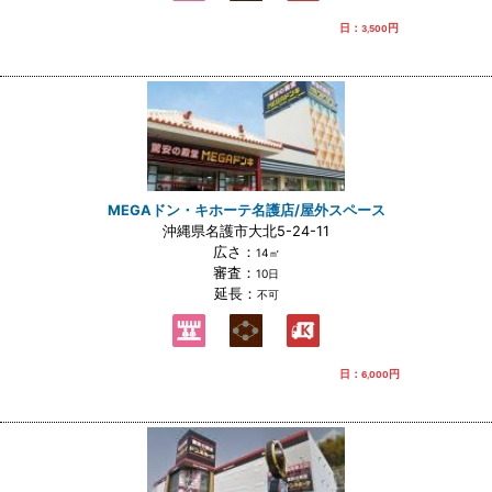
日：
円
3,500
MEGAドン・キホーテ名護店/屋外スペース
沖縄県名護市大北5-24-11
広さ：
14㎡
審査：
10日
延長：
不可
日：
円
6,000