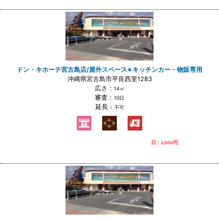
ドン・キホーテ宮古島店/屋外スペース※キッチンカー・物販専用
沖縄県宮古島市平良西里1283
広さ：
14㎡
審査：
10日
延長：
不可
日：
円
2,000