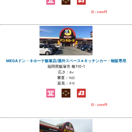
日：
円
3,500
MEGAドン・キホーテ飯塚店/屋外スペース※キッチンカー・物販専用
福岡県飯塚市 椿110-1
広さ：
8㎡
審査：
10日
延長：
不可
日：
円
3,000