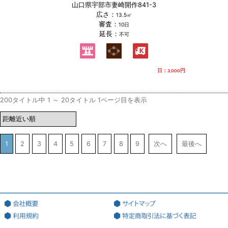
山口県宇部市妻崎開作841-3
広さ：
13.5㎡
審査：
10日
延長：
不可
日：
円
3,000
200タイトル中 1 ～ 20タイトル 1ページ目を表示
1
2
3
4
5
6
7
8
9
次へ
最後へ