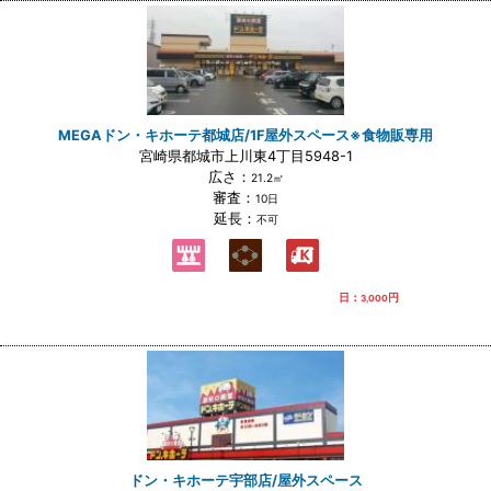
MEGAドン・キホーテ都城店/1F屋外スペース※食物販専用
宮崎県都城市上川東4丁目5948-1
広さ：
21.2㎡
審査：
10日
延長：
不可
日：
円
3,000
ドン・キホーテ宇部店/屋外スペース