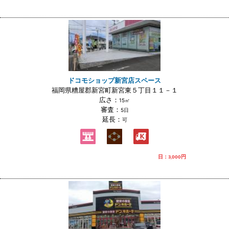
ドコモショップ新宮店スペース
福岡県糟屋郡新宮町新宮東５丁目１１－１
広さ：
15㎡
審査：
5日
延長：
可
日：
円
3,000