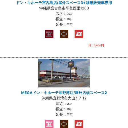
ドン・キホーテ宮古島店/屋外スペース3※移動販売車専用
沖縄県宮古島市平良西里1283
広さ：
20㎡
審査：
10日
延長：
不可
日：
円
2,000
MEGAドン・キホーテ宜野湾店/屋外店頭スペース2
沖縄県宜野湾市大山7-7-12
広さ：
3㎡
審査：
10日
延長：
不可