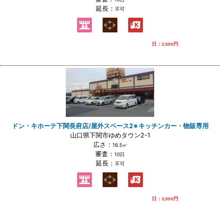
延長：
不可
日：
円
2,500
ドン・キホーテ下関長府店/屋外スペース2※キッチンカー・物販専用
山口県下関市ゆめタウン2-1
広さ：
16.5㎡
審査：
10日
延長：
不可
日：
円
3,500