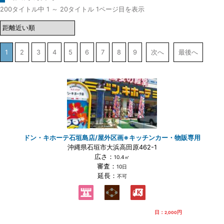
200タイトル中 1 ～ 20タイトル 1ページ目を表示
1
2
3
4
5
6
7
8
9
次へ
最後へ
ドン・キホーテ石垣島店/屋外区画※キッチンカー・物販専用
沖縄県石垣市大浜高田原462-1
広さ：
10.4㎡
審査：
10日
延長：
不可
日：
円
2,000