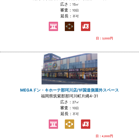
広さ：
15㎡
審査：
10日
延長：
不可
日：
円
3,000
MEGAドン・キホーテ那珂川店/1F国道側屋外スペース
福岡県筑紫郡那珂川町片縄4-31
広さ：
27㎡
審査：
10日
延長：
不可
日：
円
4,000