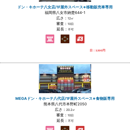
ドン・キホーテ八女店/1F屋外スペース※移動販売車専用
福岡県八女市納楚644-1
広さ：
12㎡
審査：
10日
延長：
不可
日：
円
3,500
MEGAドン・キホーテ八代店/1F屋外スペース※食物販専用
熊本県八代市本野町2050
広さ：
20.2㎡
審査：
10日
延長：
不可