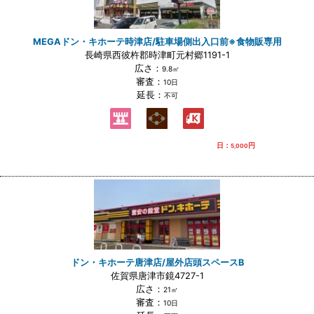
MEGAドン・キホーテ時津店/駐車場側出入口前※食物販専用
長崎県西彼杵郡時津町元村郷1191-1
広さ：
9.8㎡
審査：
10日
延長：
不可
日：
円
5,000
ドン・キホーテ唐津店/屋外店頭スペースB
佐賀県唐津市鏡4727-1
広さ：
21㎡
審査：
10日