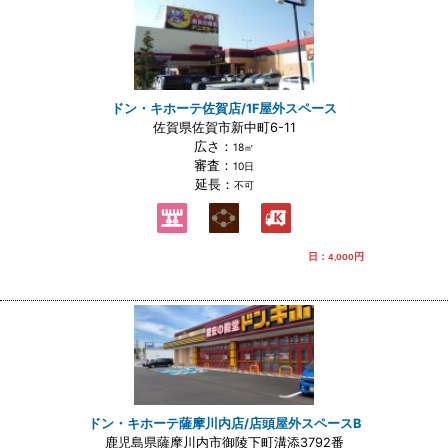
ドン・キホーテ佐賀店/1F屋外スペース
佐賀県佐賀市新中町6-11
広さ：
18㎡
審査：
10日
延長：
不可
日：
円
4,000
ドン・キホーテ薩摩川内店/店頭屋外スペースB
鹿児島県薩摩川内市御陵下町溝添3792番