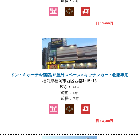
延長：
不可
日：
円
3,000
ドン・キホーテ今宿店/1F屋外スペース※キッチンカー・物販専用
福岡県福岡市西区西都1-15-13
広さ：
8.4㎡
審査：
10日
延長：
不可
日：
円
4,500