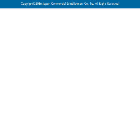
意匠権その他の知的財産権（これらの権利を取得し、又はこれらの権
利につき登録等を出願する一切の権利を含む）を意味する。
（７）「提供者」とは、利用契約に基づき、本サービスの利用を通じ
て、自己が運営・管理するスペースの登録を行ない、利用者が当該登
録を行なったスペースを利用することを許諾した会員を意味する。
（８）「利用者」とは、利用契約に基づき、本サービスの利用を通じ
て、提供者が提供するスペースを利用する会員を意味する。
（９）「スペース」とは、本サービスを利用するために、提供者が提
供する、同人が管理及び利用許諾権限を有する場所及び物件等を意味
する。
（10）「個別利用契約」とは、当社が提供する本サービスの利用を通
じて、第９条第１項に基づき、利用者と提供者間で個別に成立した契
約を意味する。
第２条 目的・適用
１．本規約は、会員が本サービスを利用するにあたって、会員と当社
間の権利義務関係を規律することを目的とするものである。
２．当社が本サイト上で掲載する、本サービスに関するルール、諸規
定等（変更後のルール、諸規定等を含む。）も、本規約の一部を構成
するものとして、これに含まれるものとする。
第３条 登 録
１．登録希望者は、本規約を遵守することを承諾し、かつ登録情報を