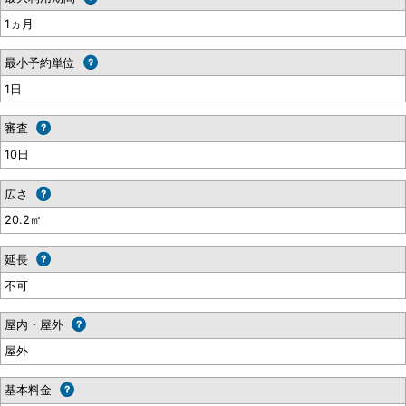
1ヵ月
最小予約単位
1日
審査
10日
広さ
20.2㎡
延長
不可
屋内・屋外
屋外
基本料金