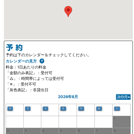
予約は下のカレンダーをチェックしてください。
カレンダーの見方
料金：1日あたりの料金
「金額のみ表記」：受付可
「△」：時間帯によっては受付可
「✕」：受付不可
「灰色表記」：非貸出日
2026年8月
日
月
火
水
木
金
土
1
2
3
4
5
6
7
8