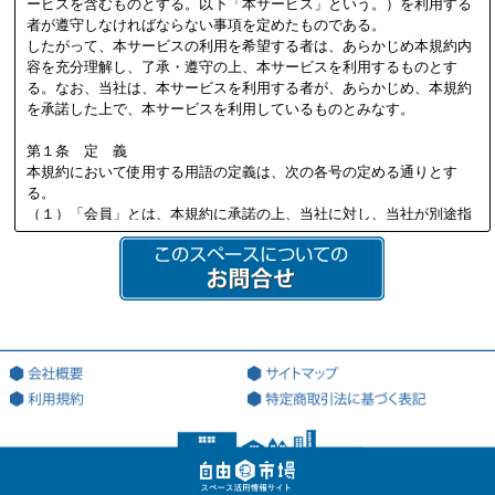
ービスを含むものとする。以下「本サービス」という。）を利用する
者が遵守しなければならない事項を定めたものである。
したがって、本サービスの利用を希望する者は、あらかじめ本規約内
容を充分理解し、了承・遵守の上、本サービスを利用するものとす
る。なお、当社は、本サービスを利用する者が、あらかじめ、本規約
を承諾した上で、本サービスを利用しているものとみなす。
第１条 定 義
本規約において使用する用語の定義は、次の各号の定める通りとす
る。
（１）「会員」とは、本規約に承諾の上、当社に対し、当社が別途指
定する必要書類を提供し、当社の定める審査を通過して、当社より会
員資格を付与され会員登録を行った法人又は個人を意味する。
（２）「本サイト」とは、会員が本サービスを利用する際に用いる、
本サービス専用のWEBサイト（ドメインアドレス：http://jiyu18.jp）
を意味する。なお、本サイトのアドレスが変更になった場合には、当
該変更後のアドレスに従うものとし、以下同様とする。
（３）「登録希望者」とは、本サービスを利用するため、会員になる
ことを希望する法人又は個人を意味する。
（４）「登録情報」とは、当社が指定した、本サービスを利用するた
めに当社に対して提出する情報を意味する。
（５）「利用契約」とは、第3条第4項に基づき、当社と会員の間で成
立する会員による本サービスの利用に関する契約を意味する。
（６）「知的財産権」とは、著作権、特許権、実用新案権、商標権、