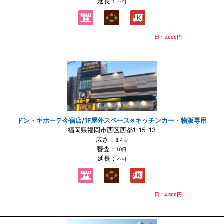
延長：
不可
日：
円
3,000
ドン・キホーテ今宿店/1F屋外スペース※キッチンカー・物販専用
福岡県福岡市西区西都1-15-13
広さ：
8.4㎡
審査：
10日
延長：
不可
日：
円
4,500