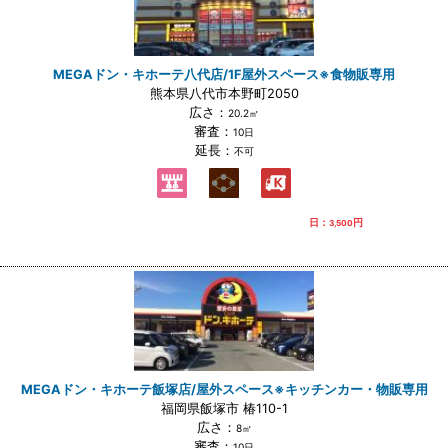
MEGAドン・キホーテ八代店/1F屋外スペース※食物販専用
熊本県八代市本野町2050
広さ：
20.2㎡
審査：
10日
延長：
不可
日：
円
3,500
MEGAドン・キホーテ飯塚店/屋外スペース※キッチンカー・物販専用
福岡県飯塚市 椿110-1
広さ：
8㎡
審査：
10日