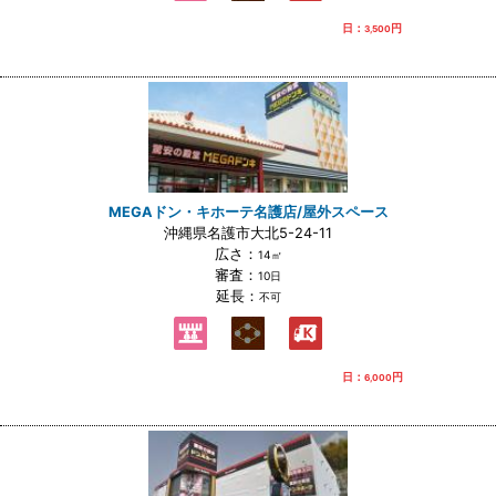
日：
円
3,500
MEGAドン・キホーテ名護店/屋外スペース
沖縄県名護市大北5-24-11
広さ：
14㎡
審査：
10日
延長：
不可
日：
円
6,000