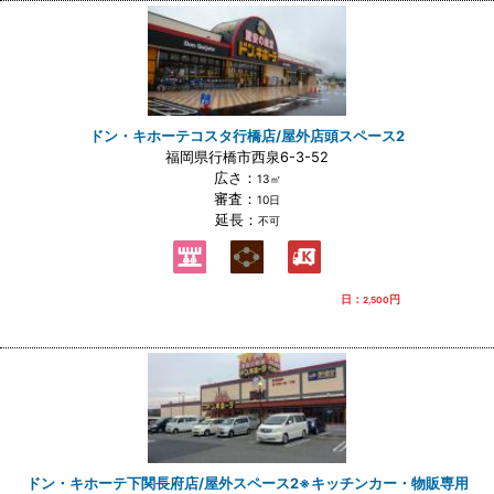
ドン・キホーテコスタ行橋店/屋外店頭スペース2
福岡県行橋市西泉6-3-52
広さ：
13㎡
審査：
10日
延長：
不可
日：
円
2,500
ドン・キホーテ下関長府店/屋外スペース2※キッチンカー・物販専用