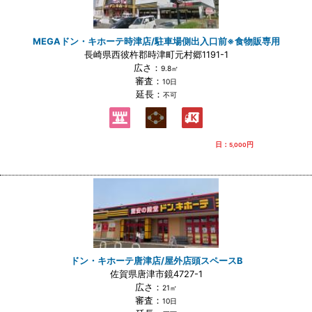
MEGAドン・キホーテ時津店/駐車場側出入口前※食物販専用
長崎県西彼杵郡時津町元村郷1191-1
広さ：
9.8㎡
審査：
10日
延長：
不可
日：
円
5,000
ドン・キホーテ唐津店/屋外店頭スペースB
佐賀県唐津市鏡4727-1
広さ：
21㎡
審査：
10日