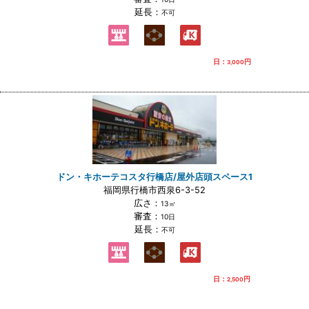
延長：
不可
日：
円
3,000
ドン・キホーテコスタ行橋店/屋外店頭スペース1
福岡県行橋市西泉6-3-52
広さ：
13㎡
審査：
10日
延長：
不可
日：
円
2,500