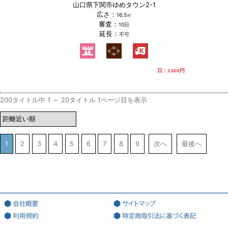
山口県下関市ゆめタウン2-1
広さ：
16.5㎡
審査：
10日
延長：
不可
日：
円
3,500
200タイトル中 1 ～ 20タイトル 1ページ目を表示
1
2
3
4
5
6
7
8
9
次へ
最後へ