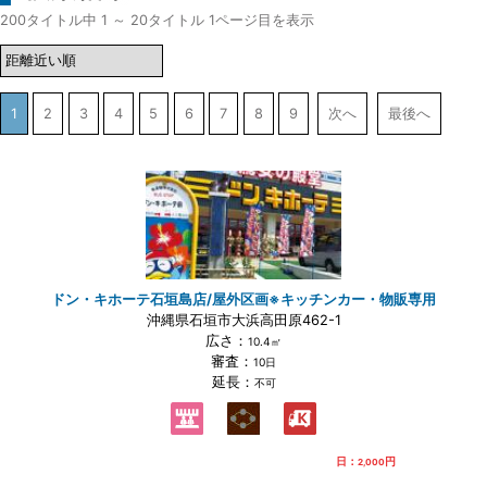
200タイトル中 1 ～ 20タイトル 1ページ目を表示
1
2
3
4
5
6
7
8
9
次へ
最後へ
ドン・キホーテ石垣島店/屋外区画※キッチンカー・物販専用
沖縄県石垣市大浜高田原462-1
広さ：
10.4㎡
審査：
10日
延長：
不可
日：
円
2,000