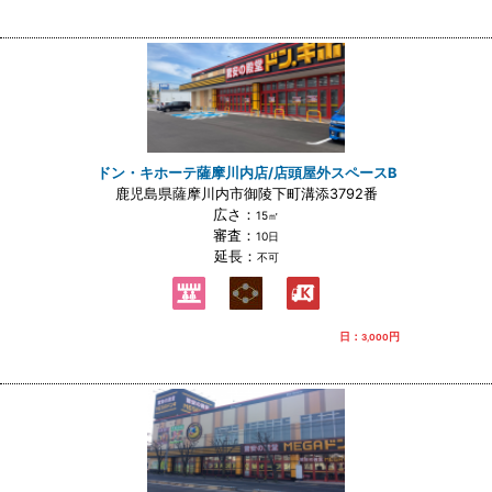
ドン・キホーテ薩摩川内店/店頭屋外スペースB
鹿児島県薩摩川内市御陵下町溝添3792番
広さ：
15㎡
審査：
10日
延長：
不可
日：
円
3,000