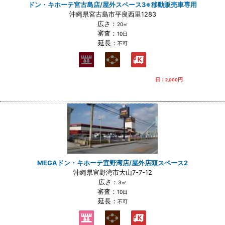
ドン・キホーテ宮古島店/屋外スペース3※移動販売車専用
沖縄県宮古島市平良西里1283
広さ：
20㎡
審査：
10日
延長：
不可
日：
円
2,000
MEGAドン・キホーテ宜野湾店/屋外店頭スペース2
沖縄県宜野湾市大山7-7-12
広さ：
3㎡
審査：
10日
延長：
不可