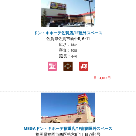
ドン・キホーテ佐賀店/1F屋外スペース
佐賀県佐賀市新中町6-11
広さ：
18㎡
審査：
10日
延長：
不可
日：
円
4,000
MEGAドン・キホーテ福重店/1F南側屋外スペース
福岡県福岡市西区拾六町1丁目7番1号