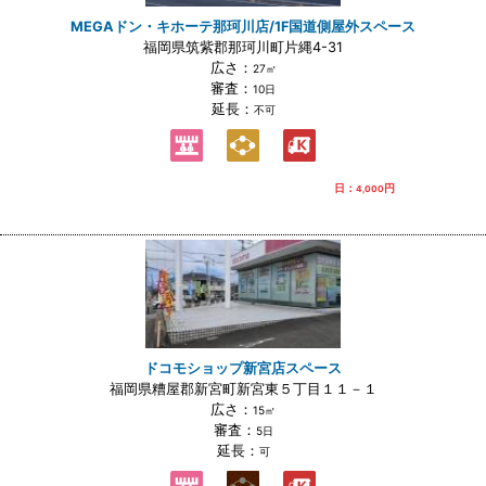
MEGAドン・キホーテ那珂川店/1F国道側屋外スペース
福岡県筑紫郡那珂川町片縄4-31
広さ：
27㎡
審査：
10日
延長：
不可
日：
円
4,000
ドコモショップ新宮店スペース
福岡県糟屋郡新宮町新宮東５丁目１１－１
広さ：
15㎡
審査：
5日
延長：
可