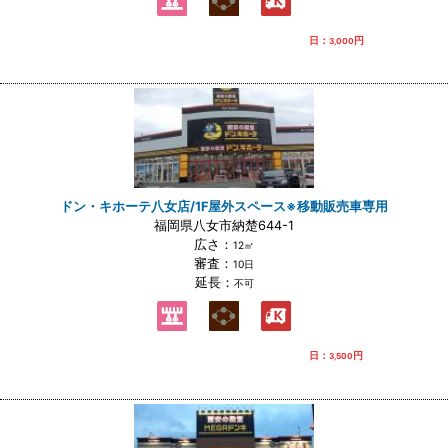
日：
円
3,000
ドン・キホーテ八女店/1F屋外スペース※移動販売車専用
福岡県八女市納楚644-1
広さ：
12㎡
審査：
10日
延長：
不可
日：
円
3,500