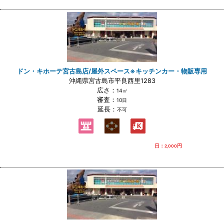
ドン・キホーテ宮古島店/屋外スペース※キッチンカー・物販専用
沖縄県宮古島市平良西里1283
広さ：
14㎡
審査：
10日
延長：
不可
日：
円
2,000