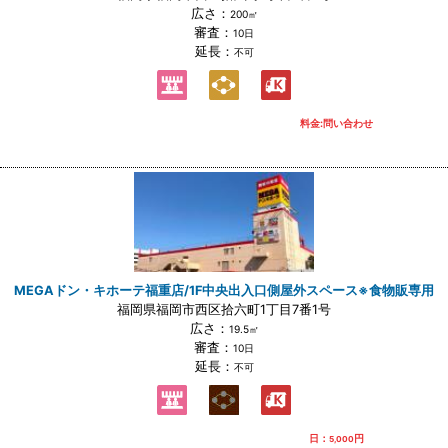
広さ：
200㎡
審査：
10日
延長：
不可
料金:問い合わせ
MEGAドン・キホーテ福重店/1F中央出入口側屋外スペース※食物販専用
福岡県福岡市西区拾六町1丁目7番1号
広さ：
19.5㎡
審査：
10日
延長：
不可
日：
円
5,000