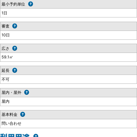
最小予約単位
1日
審査
10日
広さ
59.1㎡
延長
不可
屋内・屋外
屋内
基本料金
問い合わせ