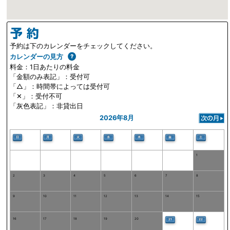
予約は下のカレンダーをチェックしてください。
カレンダーの見方
料金：1日あたりの料金
「金額のみ表記」：受付可
「△」：時間帯によっては受付可
「✕」：受付不可
「灰色表記」：非貸出日
2026年8月
日
月
火
水
木
金
土
1
2
3
4
5
6
7
8
9
10
11
12
13
14
15
16
17
18
19
20
21
22