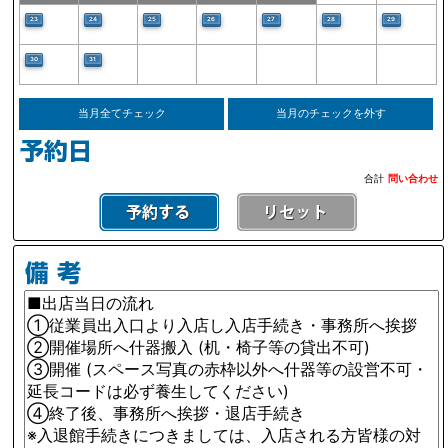
23
24
25
26
27
28
29
30
31
当月全てチェック
当月のチェックを外す
合計
問い合わせ