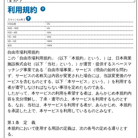
【 キャンセル料 】
31日以前
：0%
30日～16日
：0%
15日～8日
：50%
7日～4日
：50%
3日～2日
：100%
当日
：100%
自由市場利用規約
この「自由市場利用規約」（以下「本規約」という。）は、日本商業
施設株式会社（以下「当社」という。）が運営・提供するスペースマ
ッチング事業である「自由市場事業」サービス（理由の如何を問わ
ず、サービスの名称又は内容が変更された場合には、当該変更後のサ
ービスを含むものとする。以下「本サービス」という。）を利用する
者が遵守しなければならない事項を定めたものである。
したがって、本サービスの利用を希望する者は、あらかじめ本規約内
容を充分理解し、了承・遵守の上、本サービスを利用するものとす
る。なお、当社は、本サービスを利用する者が、あらかじめ、本規約
を承諾した上で、本サービスを利用しているものとみなす。
第１条 定 義
本規約において使用する用語の定義は、次の各号の定める通りとす
る。