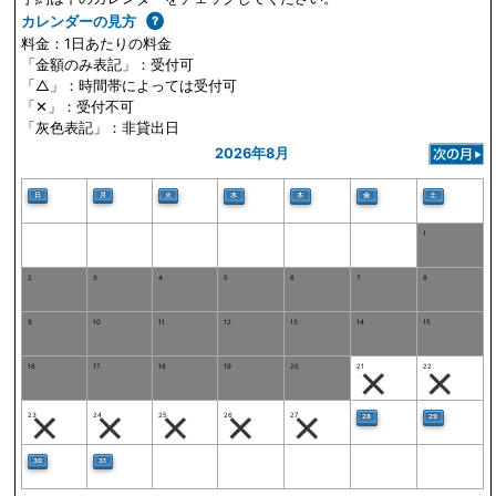
カレンダーの見方
料金：1日あたりの料金
「金額のみ表記」：受付可
「△」：時間帯によっては受付可
「✕」：受付不可
「灰色表記」：非貸出日
2026年8月
日
月
火
水
木
金
土
1
2
3
4
5
6
7
8
9
10
11
12
13
14
15
16
17
18
19
20
21
22
23
24
25
26
27
28
29
30
31