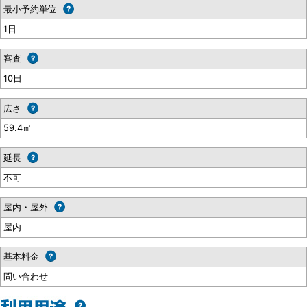
最小予約単位
1日
審査
10日
広さ
59.4㎡
延長
不可
屋内・屋外
屋内
基本料金
問い合わせ