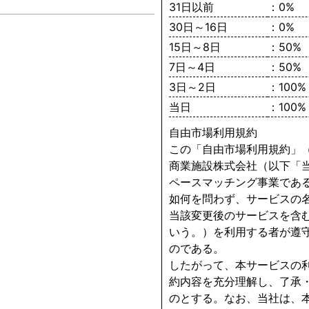
31日以前
：0%
30日～16日
：0%
15日～8日
：50%
7日～4日
：50%
3日～2日
：100%
当日
：100%
自由市場利用規約
この「自由市場利用規約」
商業施設株式会社（以下「
ペースマッチング事業であ
如何を問わず、サービスの
当該変更後のサービスを含
いう。）を利用する者が遵
のである。
したがって、本サービスの
約内容を充分理解し、了承
のとする。なお、当社は、