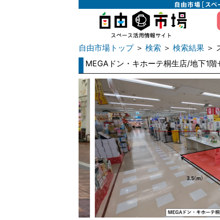
自由市場トップ
検索
検索結果
＞
＞
＞ 
MEGAドン・キホーテ桐生店/地下1