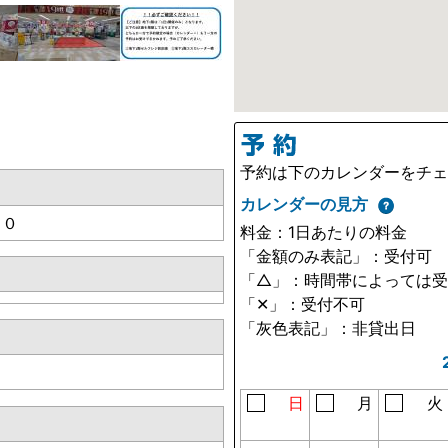
予約は下のカレンダーをチ
カレンダーの見方
１０
料金：1日あたりの料金
「金額のみ表記」：受付可
「△」：時間帯によっては
「✕」：受付不可
「灰色表記」：非貸出日
日
月
火