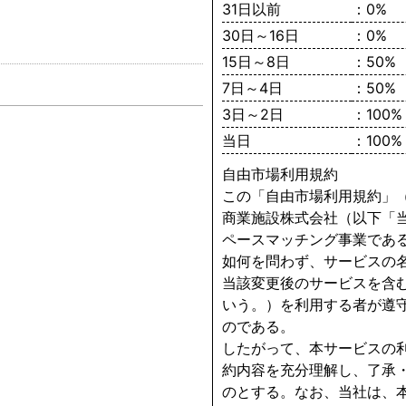
31日以前
：0%
30日～16日
：0%
15日～8日
：50%
7日～4日
：50%
3日～2日
：100%
当日
：100%
自由市場利用規約
この「自由市場利用規約」
商業施設株式会社（以下「
ペースマッチング事業であ
如何を問わず、サービスの
当該変更後のサービスを含
いう。）を利用する者が遵
のである。
したがって、本サービスの
約内容を充分理解し、了承
のとする。なお、当社は、