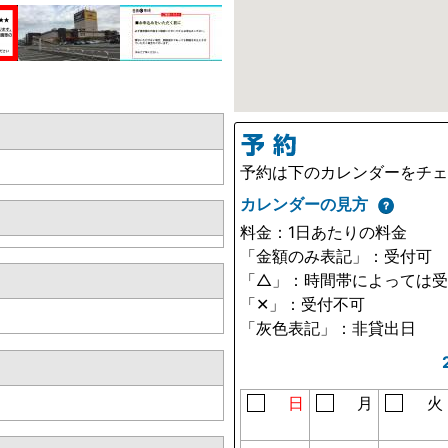
予約は下のカレンダーをチ
カレンダーの見方
料金：1日あたりの料金
「金額のみ表記」：受付可
「△」：時間帯によっては
「✕」：受付不可
「灰色表記」：非貸出日
日
月
火