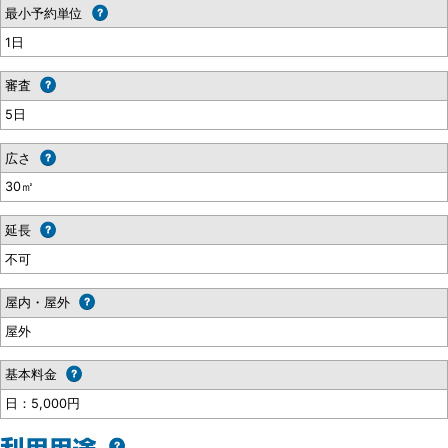
最小予約単位
1日
審査
5日
広さ
30㎡
延長
不可
屋内・屋外
屋外
基本料金
日：5,000円