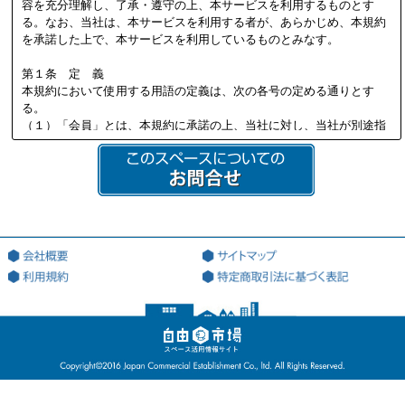
容を充分理解し、了承・遵守の上、本サービスを利用するものとす
る。なお、当社は、本サービスを利用する者が、あらかじめ、本規約
を承諾した上で、本サービスを利用しているものとみなす。
第１条 定 義
本規約において使用する用語の定義は、次の各号の定める通りとす
る。
（１）「会員」とは、本規約に承諾の上、当社に対し、当社が別途指
定する必要書類を提供し、当社の定める審査を通過して、当社より会
員資格を付与され会員登録を行った法人又は個人を意味する。
（２）「本サイト」とは、会員が本サービスを利用する際に用いる、
本サービス専用のWEBサイト（ドメインアドレス：http://jiyu18.jp）
を意味する。なお、本サイトのアドレスが変更になった場合には、当
該変更後のアドレスに従うものとし、以下同様とする。
（３）「登録希望者」とは、本サービスを利用するため、会員になる
ことを希望する法人又は個人を意味する。
（４）「登録情報」とは、当社が指定した、本サービスを利用するた
めに当社に対して提出する情報を意味する。
（５）「利用契約」とは、第3条第4項に基づき、当社と会員の間で成
立する会員による本サービスの利用に関する契約を意味する。
（６）「知的財産権」とは、著作権、特許権、実用新案権、商標権、
意匠権その他の知的財産権（これらの権利を取得し、又はこれらの権
利につき登録等を出願する一切の権利を含む）を意味する。
（７）「提供者」とは、利用契約に基づき、本サービスの利用を通じ