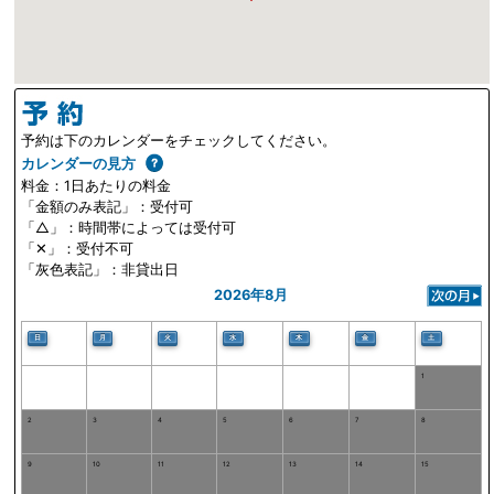
予約は下のカレンダーをチェックしてください。
カレンダーの見方
料金：1日あたりの料金
「金額のみ表記」：受付可
「△」：時間帯によっては受付可
「✕」：受付不可
「灰色表記」：非貸出日
2026年8月
日
月
火
水
木
金
土
1
2
3
4
5
6
7
8
9
10
11
12
13
14
15