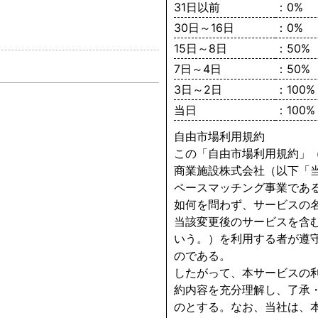
31日以前
：0%
30日～16日
：0%
15日～8日
：50%
7日～4日
：50%
3日～2日
：100%
当日
：100%
自由市場利用規約
この「自由市場利用規約」
商業施設株式会社（以下「
ペースマッチング事業であ
如何を問わず、サービスの
当該変更後のサービスを含
いう。）を利用する者が遵
のである。
したがって、本サービスの
約内容を充分理解し、了承
のとする。なお、当社は、