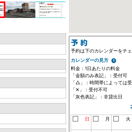
予約は下のカレンダーをチ
カレンダーの見方
料金：1日あたりの料金
「金額のみ表記」：受付可
「△」：時間帯によっては
「✕」：受付不可
「灰色表記」：非貸出日
日
月
火