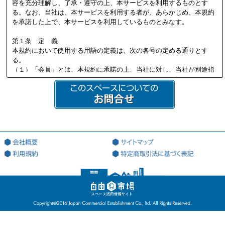
容を充分理解し、了承・遵守の上、本サービスを利用するものとす
る。なお、当社は、本サービスを利用する者が、あらかじめ、本規約
を承諾した上で、本サービスを利用しているものとみなす。
第１条 定 義
本規約において使用する用語の定義は、次の各号の定める通りとす
る。
（１）「会員」とは、本規約に承諾の上、当社に対し、当社が別途指
定する必要書類を提供し、当社の定める審査を通過して、当社より会
員資格を付与され会員登録を行った法人又は個人を意味する。
（２）「本サイト」とは、会員が本サービスを利用する際に用いる、
本サービス専用のWEBサイト（ドメインアドレス：http://jiyu18.jp）
を意味する。なお、本サイトのアドレスが変更になった場合には、当
該変更後のアドレスに従うものとし、以下同様とする。
（３）「登録希望者」とは、本サービスを利用するため、会員になる
ことを希望する法人又は個人を意味する。
（４）「登録情報」とは、当社が指定した、本サービスを利用するた
めに当社に対して提出する情報を意味する。
（５）「利用契約」とは、第3条第4項に基づき、当社と会員の間で成
立する会員による本サービスの利用に関する契約を意味する。
（６）「知的財産権」とは、著作権、特許権、実用新案権、商標権、
意匠権その他の知的財産権（これらの権利を取得し、又はこれらの権
利につき登録等を出願する一切の権利を含む）を意味する。
（７）「提供者」とは、利用契約に基づき、本サービスの利用を通じ