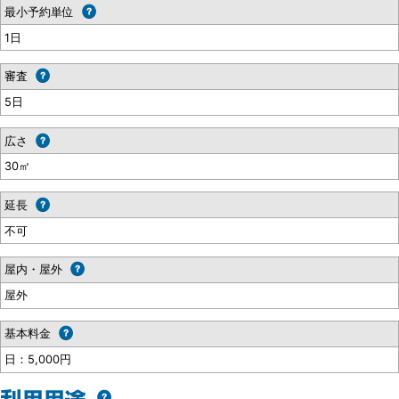
最小予約単位
1日
審査
5日
広さ
30㎡
延長
不可
屋内・屋外
屋外
基本料金
日：5,000円