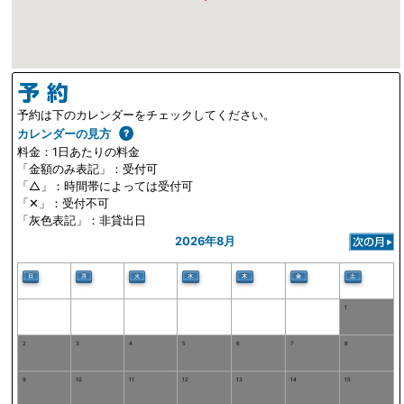
予約は下のカレンダーをチェックしてください。
カレンダーの見方
料金：1日あたりの料金
「金額のみ表記」：受付可
「△」：時間帯によっては受付可
「✕」：受付不可
「灰色表記」：非貸出日
2026年8月
日
月
火
水
木
金
土
1
2
3
4
5
6
7
8
9
10
11
12
13
14
15