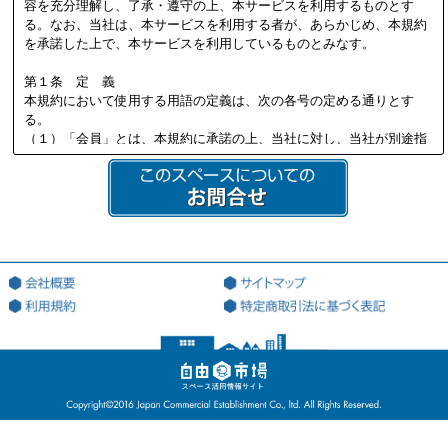
容を充分理解し、了承・遵守の上、本サービスを利用するものとす
る。なお、当社は、本サービスを利用する者が、あらかじめ、本規約
を承諾した上で、本サービスを利用しているものとみなす。
第１条 定 義
本規約において使用する用語の定義は、次の各号の定める通りとす
る。
（１）「会員」とは、本規約に承諾の上、当社に対し、当社が別途指
定する必要書類を提供し、当社の定める審査を通過して、当社より会
員資格を付与され会員登録を行った法人又は個人を意味する。
（２）「本サイト」とは、会員が本サービスを利用する際に用いる、
本サービス専用のWEBサイト（ドメインアドレス：http://jiyu18.jp）
を意味する。なお、本サイトのアドレスが変更になった場合には、当
該変更後のアドレスに従うものとし、以下同様とする。
（３）「登録希望者」とは、本サービスを利用するため、会員になる
ことを希望する法人又は個人を意味する。
（４）「登録情報」とは、当社が指定した、本サービスを利用するた
めに当社に対して提出する情報を意味する。
（５）「利用契約」とは、第3条第4項に基づき、当社と会員の間で成
立する会員による本サービスの利用に関する契約を意味する。
（６）「知的財産権」とは、著作権、特許権、実用新案権、商標権、
意匠権その他の知的財産権（これらの権利を取得し、又はこれらの権
利につき登録等を出願する一切の権利を含む）を意味する。
（７）「提供者」とは、利用契約に基づき、本サービスの利用を通じ