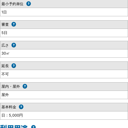
最小予約単位
1日
審査
5日
広さ
30㎡
延長
不可
屋内・屋外
屋外
基本料金
日：5,000円