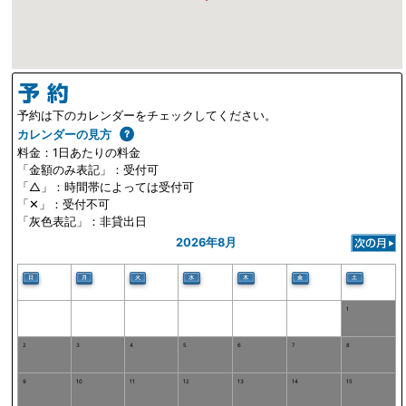
予約は下のカレンダーをチェックしてください。
カレンダーの見方
料金：1日あたりの料金
「金額のみ表記」：受付可
「△」：時間帯によっては受付可
「✕」：受付不可
「灰色表記」：非貸出日
2026年8月
日
月
火
水
木
金
土
1
2
3
4
5
6
7
8
9
10
11
12
13
14
15