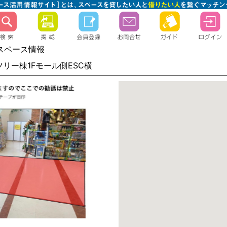
スペース情報
ツリー棟1Fモール側ESC横