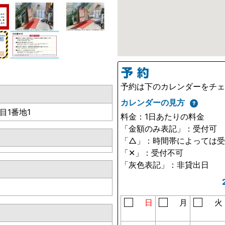
予約は下のカレンダーをチ
カレンダーの見方
目1番地1
料金：1日あたりの料金
「金額のみ表記」：受付可
「△」：時間帯によっては
「✕」：受付不可
「灰色表記」：非貸出日
日
月
火