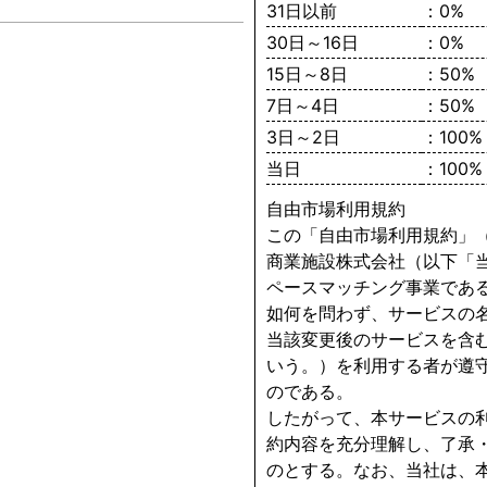
31日以前
：0%
30日～16日
：0%
15日～8日
：50%
7日～4日
：50%
3日～2日
：100%
当日
：100%
自由市場利用規約
この「自由市場利用規約」
商業施設株式会社（以下「
ペースマッチング事業であ
如何を問わず、サービスの
当該変更後のサービスを含
いう。）を利用する者が遵
のである。
したがって、本サービスの
約内容を充分理解し、了承
のとする。なお、当社は、