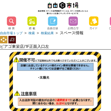
＞
＞
＞ スペース情報
自由市場トップ
検索
検索結果
ピアゴ東栄店/1F正面入口左