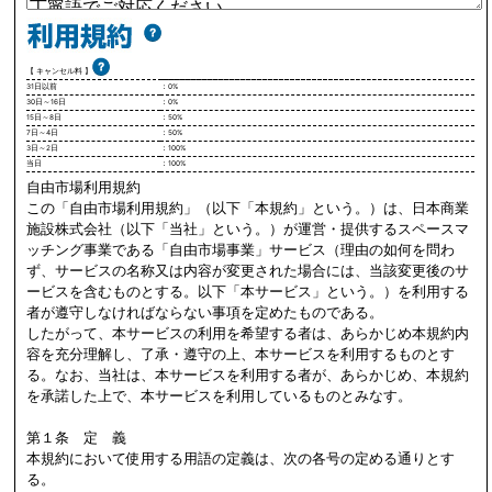
【 キャンセル料 】
31日以前
：0%
30日～16日
：0%
15日～8日
：50%
7日～4日
：50%
3日～2日
：100%
当日
：100%
自由市場利用規約
この「自由市場利用規約」（以下「本規約」という。）は、日本商業
施設株式会社（以下「当社」という。）が運営・提供するスペースマ
ッチング事業である「自由市場事業」サービス（理由の如何を問わ
ず、サービスの名称又は内容が変更された場合には、当該変更後のサ
ービスを含むものとする。以下「本サービス」という。）を利用する
者が遵守しなければならない事項を定めたものである。
したがって、本サービスの利用を希望する者は、あらかじめ本規約内
容を充分理解し、了承・遵守の上、本サービスを利用するものとす
る。なお、当社は、本サービスを利用する者が、あらかじめ、本規約
を承諾した上で、本サービスを利用しているものとみなす。
第１条 定 義
本規約において使用する用語の定義は、次の各号の定める通りとす
る。