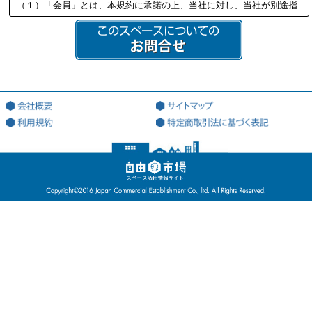
（１）「会員」とは、本規約に承諾の上、当社に対し、当社が別途指
定する必要書類を提供し、当社の定める審査を通過して、当社より会
員資格を付与され会員登録を行った法人又は個人を意味する。
（２）「本サイト」とは、会員が本サービスを利用する際に用いる、
本サービス専用のWEBサイト（ドメインアドレス：http://jiyu18.jp）
を意味する。なお、本サイトのアドレスが変更になった場合には、当
該変更後のアドレスに従うものとし、以下同様とする。
（３）「登録希望者」とは、本サービスを利用するため、会員になる
ことを希望する法人又は個人を意味する。
（４）「登録情報」とは、当社が指定した、本サービスを利用するた
めに当社に対して提出する情報を意味する。
（５）「利用契約」とは、第3条第4項に基づき、当社と会員の間で成
立する会員による本サービスの利用に関する契約を意味する。
（６）「知的財産権」とは、著作権、特許権、実用新案権、商標権、
意匠権その他の知的財産権（これらの権利を取得し、又はこれらの権
利につき登録等を出願する一切の権利を含む）を意味する。
（７）「提供者」とは、利用契約に基づき、本サービスの利用を通じ
て、自己が運営・管理するスペースの登録を行ない、利用者が当該登
録を行なったスペースを利用することを許諾した会員を意味する。
（８）「利用者」とは、利用契約に基づき、本サービスの利用を通じ
て、提供者が提供するスペースを利用する会員を意味する。
（９）「スペース」とは、本サービスを利用するために、提供者が提
供する、同人が管理及び利用許諾権限を有する場所及び物件等を意味
する。