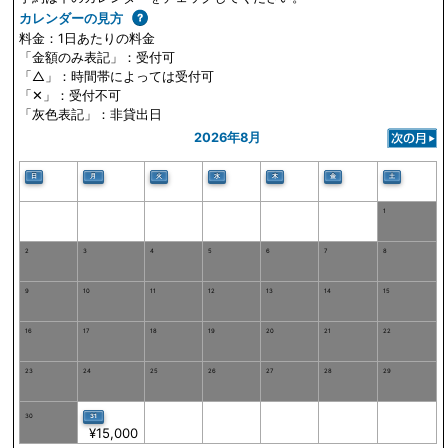
カレンダーの見方
料金：1日あたりの料金
「金額のみ表記」：受付可
「△」：時間帯によっては受付可
「✕」：受付不可
「灰色表記」：非貸出日
2026年8月
日
火
水
木
金
土
月
1
2
3
4
5
6
7
8
9
10
11
12
13
14
15
16
17
18
19
20
21
22
23
24
25
26
27
28
29
30
31
¥15,000