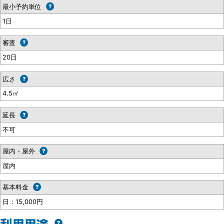
最小予約単位
1日
審査
20日
広さ
4.5㎡
延長
不可
屋内・屋外
屋内
基本料金
日：15,000円