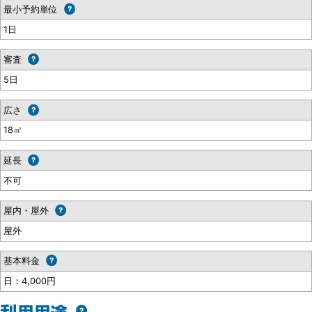
最小予約単位
1日
審査
5日
広さ
18㎡
延長
不可
屋内・屋外
屋外
基本料金
日：4,000円