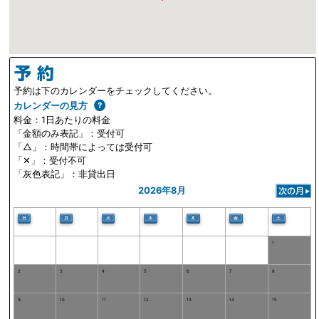
予約は下のカレンダーをチェックしてください。
カレンダーの見方
料金：1日あたりの料金
「金額のみ表記」：受付可
「△」：時間帯によっては受付可
「✕」：受付不可
「灰色表記」：非貸出日
2026年8月
日
月
火
水
木
金
土
1
2
3
4
5
6
7
8
9
10
11
12
13
14
15