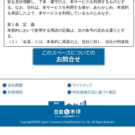
容を充分理解し、了承・遵守の上、本サービスを利用するものとす
る。なお、当社は、本サービスを利用する者が、あらかじめ、本規約
を承諾した上で、本サービスを利用しているものとみなす。
第１条 定 義
本規約において使用する用語の定義は、次の各号の定める通りとす
る。
（１）「会員」とは、本規約に承諾の上、当社に対し、当社が別途指
定する必要書類を提供し、当社の定める審査を通過して、当社より会
員資格を付与され会員登録を行った法人又は個人を意味する。
（２）「本サイト」とは、会員が本サービスを利用する際に用いる、
本サービス専用のWEBサイト（ドメインアドレス：http://jiyu18.jp）
を意味する。なお、本サイトのアドレスが変更になった場合には、当
該変更後のアドレスに従うものとし、以下同様とする。
（３）「登録希望者」とは、本サービスを利用するため、会員になる
ことを希望する法人又は個人を意味する。
（４）「登録情報」とは、当社が指定した、本サービスを利用するた
めに当社に対して提出する情報を意味する。
（５）「利用契約」とは、第3条第4項に基づき、当社と会員の間で成
立する会員による本サービスの利用に関する契約を意味する。
（６）「知的財産権」とは、著作権、特許権、実用新案権、商標権、
意匠権その他の知的財産権（これらの権利を取得し、又はこれらの権
利につき登録等を出願する一切の権利を含む）を意味する。
（７）「提供者」とは、利用契約に基づき、本サービスの利用を通じ