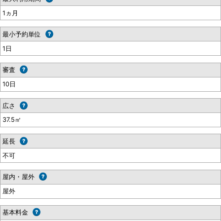
1ヵ月
最小予約単位
1日
審査
10日
広さ
37.5㎡
延長
不可
屋内・屋外
屋外
基本料金