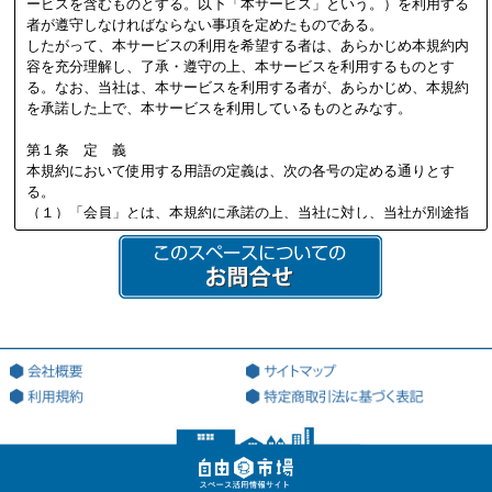
ービスを含むものとする。以下「本サービス」という。）を利用する
者が遵守しなければならない事項を定めたものである。
したがって、本サービスの利用を希望する者は、あらかじめ本規約内
容を充分理解し、了承・遵守の上、本サービスを利用するものとす
る。なお、当社は、本サービスを利用する者が、あらかじめ、本規約
を承諾した上で、本サービスを利用しているものとみなす。
第１条 定 義
本規約において使用する用語の定義は、次の各号の定める通りとす
る。
（１）「会員」とは、本規約に承諾の上、当社に対し、当社が別途指
定する必要書類を提供し、当社の定める審査を通過して、当社より会
員資格を付与され会員登録を行った法人又は個人を意味する。
（２）「本サイト」とは、会員が本サービスを利用する際に用いる、
本サービス専用のWEBサイト（ドメインアドレス：http://jiyu18.jp）
を意味する。なお、本サイトのアドレスが変更になった場合には、当
該変更後のアドレスに従うものとし、以下同様とする。
（３）「登録希望者」とは、本サービスを利用するため、会員になる
ことを希望する法人又は個人を意味する。
（４）「登録情報」とは、当社が指定した、本サービスを利用するた
めに当社に対して提出する情報を意味する。
（５）「利用契約」とは、第3条第4項に基づき、当社と会員の間で成
立する会員による本サービスの利用に関する契約を意味する。
（６）「知的財産権」とは、著作権、特許権、実用新案権、商標権、