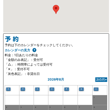
予約は下のカレンダーをチェックしてください。
カレンダーの見方
料金：1日あたりの料金
「金額のみ表記」：受付可
「△」：時間帯によっては受付可
「✕」：受付不可
「灰色表記」：非貸出日
2026年8月
日
月
火
水
木
金
土
1
2
3
4
5
6
7
8