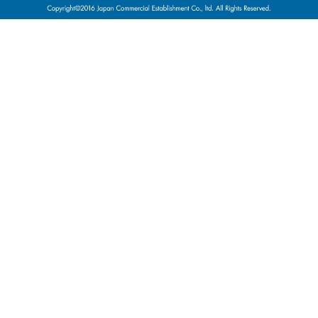
意匠権その他の知的財産権（これらの権利を取得し、又はこれらの権
利につき登録等を出願する一切の権利を含む）を意味する。
（７）「提供者」とは、利用契約に基づき、本サービスの利用を通じ
て、自己が運営・管理するスペースの登録を行ない、利用者が当該登
録を行なったスペースを利用することを許諾した会員を意味する。
（８）「利用者」とは、利用契約に基づき、本サービスの利用を通じ
て、提供者が提供するスペースを利用する会員を意味する。
（９）「スペース」とは、本サービスを利用するために、提供者が提
供する、同人が管理及び利用許諾権限を有する場所及び物件等を意味
する。
（10）「個別利用契約」とは、当社が提供する本サービスの利用を通
じて、第９条第１項に基づき、利用者と提供者間で個別に成立した契
約を意味する。
第２条 目的・適用
１．本規約は、会員が本サービスを利用するにあたって、会員と当社
間の権利義務関係を規律することを目的とするものである。
２．当社が本サイト上で掲載する、本サービスに関するルール、諸規
定等（変更後のルール、諸規定等を含む。）も、本規約の一部を構成
するものとして、これに含まれるものとする。
第３条 登 録
１．登録希望者は、本規約を遵守することを承諾し、かつ登録情報を