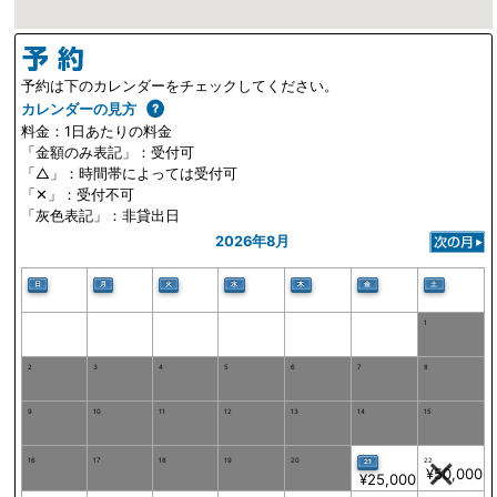
予約は下のカレンダーをチェックしてください。
カレンダーの見方
料金：1日あたりの料金
「金額のみ表記」：受付可
「△」：時間帯によっては受付可
「✕」：受付不可
「灰色表記」：非貸出日
2026年8月
日
月
火
水
木
金
土
1
2
3
4
5
6
7
8
9
10
11
12
13
14
15
16
17
18
19
20
22
21
¥50,000
¥25,000