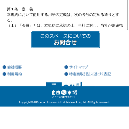
第１条 定 義
本規約において使用する用語の定義は、次の各号の定める通りとす
る。
（１）「会員」とは、本規約に承諾の上、当社に対し、当社が別途指
定する必要書類を提供し、当社の定める審査を通過して、当社より会
員資格を付与され会員登録を行った法人又は個人を意味する。
（２）「本サイト」とは、会員が本サービスを利用する際に用いる、
本サービス専用のWEBサイト（ドメインアドレス：http://jiyu18.jp）
を意味する。なお、本サイトのアドレスが変更になった場合には、当
該変更後のアドレスに従うものとし、以下同様とする。
（３）「登録希望者」とは、本サービスを利用するため、会員になる
ことを希望する法人又は個人を意味する。
（４）「登録情報」とは、当社が指定した、本サービスを利用するた
めに当社に対して提出する情報を意味する。
（５）「利用契約」とは、第3条第4項に基づき、当社と会員の間で成
立する会員による本サービスの利用に関する契約を意味する。
（６）「知的財産権」とは、著作権、特許権、実用新案権、商標権、
意匠権その他の知的財産権（これらの権利を取得し、又はこれらの権
利につき登録等を出願する一切の権利を含む）を意味する。
（７）「提供者」とは、利用契約に基づき、本サービスの利用を通じ
て、自己が運営・管理するスペースの登録を行ない、利用者が当該登
録を行なったスペースを利用することを許諾した会員を意味する。