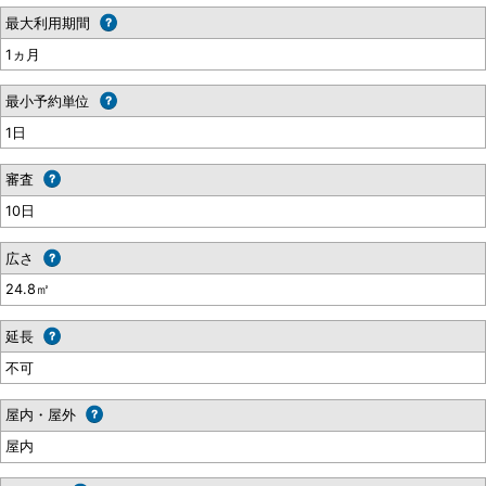
最大利用期間
1ヵ月
最小予約単位
1日
審査
10日
広さ
24.8㎡
延長
不可
屋内・屋外
屋内