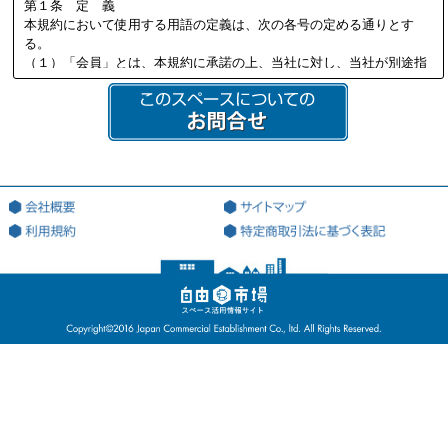
第１条 定 義
本規約において使用する用語の定義は、次の各号の定める通りとす
る。
（１）「会員」とは、本規約に承諾の上、当社に対し、当社が別途指
定する必要書類を提供し、当社の定める審査を通過して、当社より会
員資格を付与され会員登録を行った法人又は個人を意味する。
（２）「本サイト」とは、会員が本サービスを利用する際に用いる、
本サービス専用のWEBサイト（ドメインアドレス：http://jiyu18.jp）
を意味する。なお、本サイトのアドレスが変更になった場合には、当
該変更後のアドレスに従うものとし、以下同様とする。
（３）「登録希望者」とは、本サービスを利用するため、会員になる
ことを希望する法人又は個人を意味する。
（４）「登録情報」とは、当社が指定した、本サービスを利用するた
めに当社に対して提出する情報を意味する。
（５）「利用契約」とは、第3条第4項に基づき、当社と会員の間で成
立する会員による本サービスの利用に関する契約を意味する。
（６）「知的財産権」とは、著作権、特許権、実用新案権、商標権、
意匠権その他の知的財産権（これらの権利を取得し、又はこれらの権
利につき登録等を出願する一切の権利を含む）を意味する。
（７）「提供者」とは、利用契約に基づき、本サービスの利用を通じ
て、自己が運営・管理するスペースの登録を行ない、利用者が当該登
録を行なったスペースを利用することを許諾した会員を意味する。
（８）「利用者」とは、利用契約に基づき、本サービスの利用を通じ
て、提供者が提供するスペースを利用する会員を意味する。