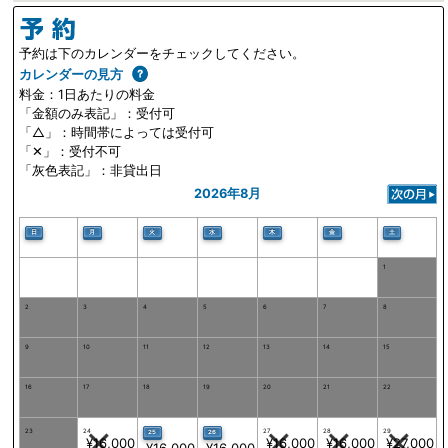
予約は下のカレンダーをチェックしてください。
カレンダーの見方
料金：1日あたりの料金
「金額のみ表記」：受付可
「△」：時間帯によっては受付可
「✕」：受付不可
「灰色表記」：非貸出日
2026年8月
日
土
月
火
水
木
金
1
2
3
4
5
6
7
8
9
10
11
12
13
14
15
16
17
18
19
20
21
22
23
24
27
28
29
25
26
¥16,000
¥16,000
¥16,000
¥27,000