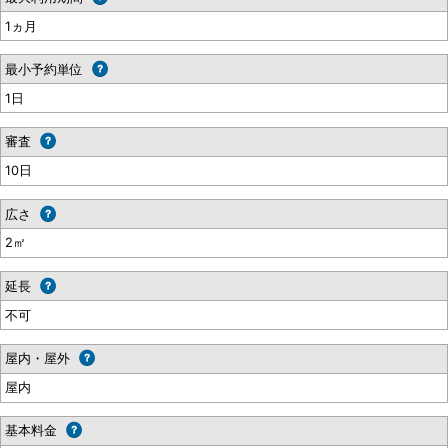
1ヵ月
最小予約単位
1日
審査
10日
広さ
2㎡
延長
不可
屋内・屋外
屋内
基本料金