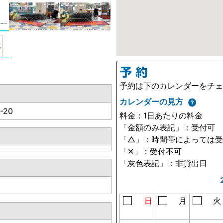
予約は下のカレンダーをチ
カレンダーの見方
-20
料金：1日あたりの料金
「金額のみ表記」：受付可
「△」：時間帯によっては
「✕」：受付不可
「灰色表記」：非貸出日
日
月
火