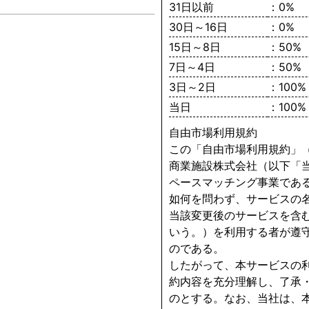
31日以前
：0%
30日～16日
：0%
15日～8日
：50%
7日～4日
：50%
3日～2日
：100%
当日
：100%
自由市場利用規約
この「自由市場利用規約」
商業施設株式会社（以下「
ペースマッチング事業であ
如何を問わず、サービスの
当該変更後のサービスを含
いう。）を利用する者が遵
のである。
したがって、本サービスの
約内容を充分理解し、了承
のとする。なお、当社は、