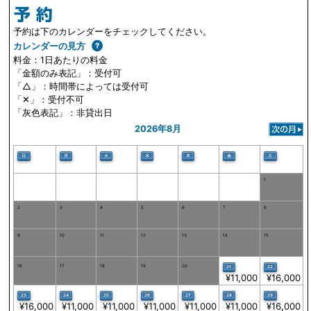
予約は下のカレンダーをチェックしてください。
カレンダーの見方
料金：1日あたりの料金
「金額のみ表記」：受付可
「△」：時間帯によっては受付可
「✕」：受付不可
「灰色表記」：非貸出日
2026年8月
月
火
水
木
金
日
土
1
2
3
4
5
6
7
8
9
10
11
12
13
14
15
16
17
18
19
20
21
22
¥11,000
¥16,000
24
25
26
27
28
23
29
¥11,000
¥11,000
¥11,000
¥11,000
¥11,000
¥16,000
¥16,000