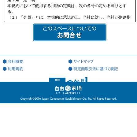
本規約において使用する用語の定義は、次の各号の定める通りとす
る。
（１）「会員」とは、本規約に承諾の上、当社に対し、当社が別途指
定する必要書類を提供し、当社の定める審査を通過して、当社より会
員資格を付与され会員登録を行った法人又は個人を意味する。
（２）「本サイト」とは、会員が本サービスを利用する際に用いる、
本サービス専用のWEBサイト（ドメインアドレス：http://jiyu18.jp）
を意味する。なお、本サイトのアドレスが変更になった場合には、当
該変更後のアドレスに従うものとし、以下同様とする。
（３）「登録希望者」とは、本サービスを利用するため、会員になる
ことを希望する法人又は個人を意味する。
（４）「登録情報」とは、当社が指定した、本サービスを利用するた
めに当社に対して提出する情報を意味する。
（５）「利用契約」とは、第3条第4項に基づき、当社と会員の間で成
立する会員による本サービスの利用に関する契約を意味する。
（６）「知的財産権」とは、著作権、特許権、実用新案権、商標権、
意匠権その他の知的財産権（これらの権利を取得し、又はこれらの権
利につき登録等を出願する一切の権利を含む）を意味する。
（７）「提供者」とは、利用契約に基づき、本サービスの利用を通じ
て、自己が運営・管理するスペースの登録を行ない、利用者が当該登
録を行なったスペースを利用することを許諾した会員を意味する。
（８）「利用者」とは、利用契約に基づき、本サービスの利用を通じ
て、提供者が提供するスペースを利用する会員を意味する。