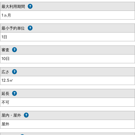
最大利用期間
1ヵ月
最小予約単位
1日
審査
10日
広さ
12.5㎡
延長
不可
屋内・屋外
屋外