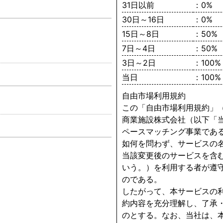
31日以前
：0%
30日～16日
：0%
15日～8日
：50%
7日～4日
：50%
3日～2日
：100%
当日
：100%
自由市場利用規約
この「自由市場利用規約」
商業施設株式会社（以下「
ペースマッチング事業であ
如何を問わず、サービスの
当該変更後のサービスを含
いう。）を利用する者が遵
のである。
したがって、本サービスの
約内容を充分理解し、了承
のとする。なお、当社は、