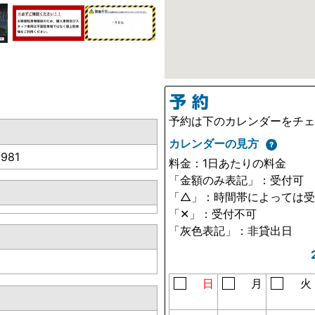
予約は下のカレンダーをチ
カレンダーの見方
981
料金：1日あたりの料金
「金額のみ表記」：受付可
「△」：時間帯によっては
「✕」：受付不可
「灰色表記」：非貸出日
日
月
火