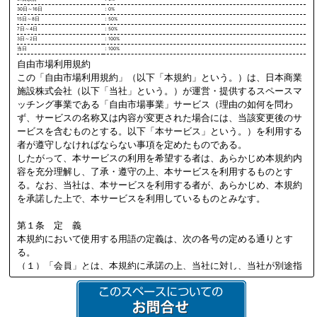
30日～16日
：0%
15日～8日
：50%
7日～4日
：50%
3日～2日
：100%
当日
：100%
自由市場利用規約
この「自由市場利用規約」（以下「本規約」という。）は、日本商業
施設株式会社（以下「当社」という。）が運営・提供するスペースマ
ッチング事業である「自由市場事業」サービス（理由の如何を問わ
ず、サービスの名称又は内容が変更された場合には、当該変更後のサ
ービスを含むものとする。以下「本サービス」という。）を利用する
者が遵守しなければならない事項を定めたものである。
したがって、本サービスの利用を希望する者は、あらかじめ本規約内
容を充分理解し、了承・遵守の上、本サービスを利用するものとす
る。なお、当社は、本サービスを利用する者が、あらかじめ、本規約
を承諾した上で、本サービスを利用しているものとみなす。
第１条 定 義
本規約において使用する用語の定義は、次の各号の定める通りとす
る。
（１）「会員」とは、本規約に承諾の上、当社に対し、当社が別途指
定する必要書類を提供し、当社の定める審査を通過して、当社より会
員資格を付与され会員登録を行った法人又は個人を意味する。
（２）「本サイト」とは、会員が本サービスを利用する際に用いる、