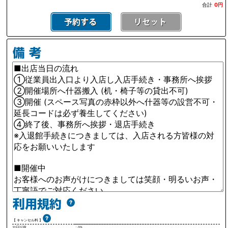
合計
0円
【 キャンセル料 】
31日以前
：0%