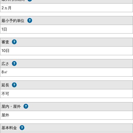
2ヵ月
最小予約単位
1日
審査
10日
広さ
8㎡
延長
不可
屋内・屋外
屋外
基本料金