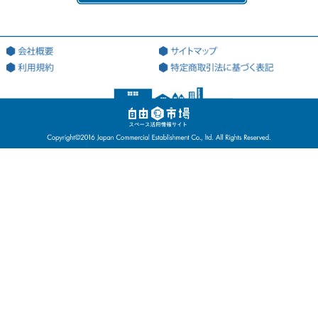
本サービス専用のWEBサイト（ドメインアドレス：http://jiyu18.jp）
を意味する。なお、本サイトのアドレスが変更になった場合には、当
該変更後のアドレスに従うものとし、以下同様とする。
（３）「登録希望者」とは、本サービスを利用するため、会員になる
ことを希望する法人又は個人を意味する。
（４）「登録情報」とは、当社が指定した、本サービスを利用するた
めに当社に対して提出する情報を意味する。
（５）「利用契約」とは、第3条第4項に基づき、当社と会員の間で成
立する会員による本サービスの利用に関する契約を意味する。
（６）「知的財産権」とは、著作権、特許権、実用新案権、商標権、
意匠権その他の知的財産権（これらの権利を取得し、又はこれらの権
利につき登録等を出願する一切の権利を含む）を意味する。
（７）「提供者」とは、利用契約に基づき、本サービスの利用を通じ
て、自己が運営・管理するスペースの登録を行ない、利用者が当該登
録を行なったスペースを利用することを許諾した会員を意味する。
（８）「利用者」とは、利用契約に基づき、本サービスの利用を通じ
て、提供者が提供するスペースを利用する会員を意味する。
（９）「スペース」とは、本サービスを利用するために、提供者が提
供する、同人が管理及び利用許諾権限を有する場所及び物件等を意味
する。
（10）「個別利用契約」とは、当社が提供する本サービスの利用を通
じて、第９条第１項に基づき、利用者と提供者間で個別に成立した契
約を意味する。