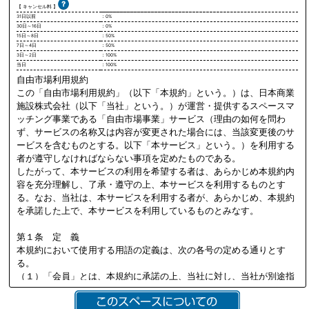
【 キャンセル料 】
31日以前
：0%
30日～16日
：0%
15日～8日
：50%
7日～4日
：50%
3日～2日
：100%
当日
：100%
自由市場利用規約
この「自由市場利用規約」（以下「本規約」という。）は、日本商業
施設株式会社（以下「当社」という。）が運営・提供するスペースマ
ッチング事業である「自由市場事業」サービス（理由の如何を問わ
ず、サービスの名称又は内容が変更された場合には、当該変更後のサ
ービスを含むものとする。以下「本サービス」という。）を利用する
者が遵守しなければならない事項を定めたものである。
したがって、本サービスの利用を希望する者は、あらかじめ本規約内
容を充分理解し、了承・遵守の上、本サービスを利用するものとす
る。なお、当社は、本サービスを利用する者が、あらかじめ、本規約
を承諾した上で、本サービスを利用しているものとみなす。
第１条 定 義
本規約において使用する用語の定義は、次の各号の定める通りとす
る。
（１）「会員」とは、本規約に承諾の上、当社に対し、当社が別途指
定する必要書類を提供し、当社の定める審査を通過して、当社より会
員資格を付与され会員登録を行った法人又は個人を意味する。