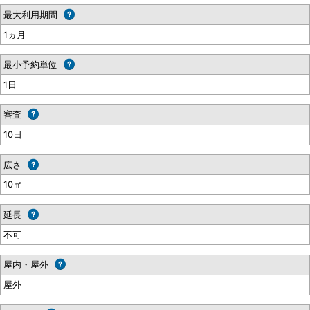
最大利用期間
1ヵ月
最小予約単位
1日
審査
10日
広さ
10㎡
延長
不可
屋内・屋外
屋外