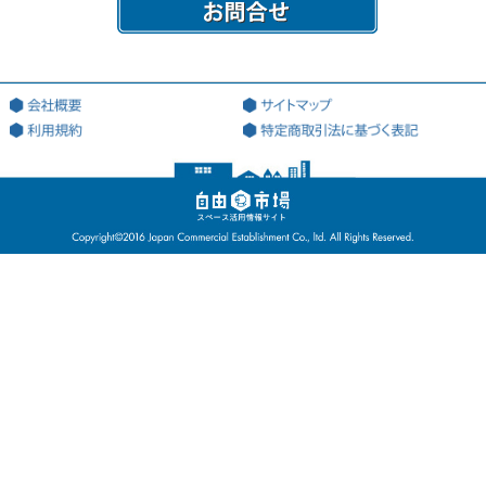
（２）「本サイト」とは、会員が本サービスを利用する際に用いる、
本サービス専用のWEBサイト（ドメインアドレス：http://jiyu18.jp）
を意味する。なお、本サイトのアドレスが変更になった場合には、当
該変更後のアドレスに従うものとし、以下同様とする。
（３）「登録希望者」とは、本サービスを利用するため、会員になる
ことを希望する法人又は個人を意味する。
（４）「登録情報」とは、当社が指定した、本サービスを利用するた
めに当社に対して提出する情報を意味する。
（５）「利用契約」とは、第3条第4項に基づき、当社と会員の間で成
立する会員による本サービスの利用に関する契約を意味する。
（６）「知的財産権」とは、著作権、特許権、実用新案権、商標権、
意匠権その他の知的財産権（これらの権利を取得し、又はこれらの権
利につき登録等を出願する一切の権利を含む）を意味する。
（７）「提供者」とは、利用契約に基づき、本サービスの利用を通じ
て、自己が運営・管理するスペースの登録を行ない、利用者が当該登
録を行なったスペースを利用することを許諾した会員を意味する。
（８）「利用者」とは、利用契約に基づき、本サービスの利用を通じ
て、提供者が提供するスペースを利用する会員を意味する。
（９）「スペース」とは、本サービスを利用するために、提供者が提
供する、同人が管理及び利用許諾権限を有する場所及び物件等を意味
する。
（10）「個別利用契約」とは、当社が提供する本サービスの利用を通
じて、第９条第１項に基づき、利用者と提供者間で個別に成立した契
約を意味する。