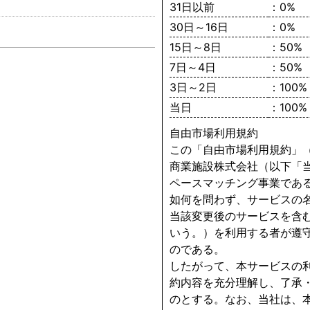
31日以前
：0%
30日～16日
：0%
15日～8日
：50%
7日～4日
：50%
3日～2日
：100%
当日
：100%
自由市場利用規約
この「自由市場利用規約」
商業施設株式会社（以下「
ペースマッチング事業であ
如何を問わず、サービスの
当該変更後のサービスを含
いう。）を利用する者が遵
のである。
したがって、本サービスの
約内容を充分理解し、了承
のとする。なお、当社は、