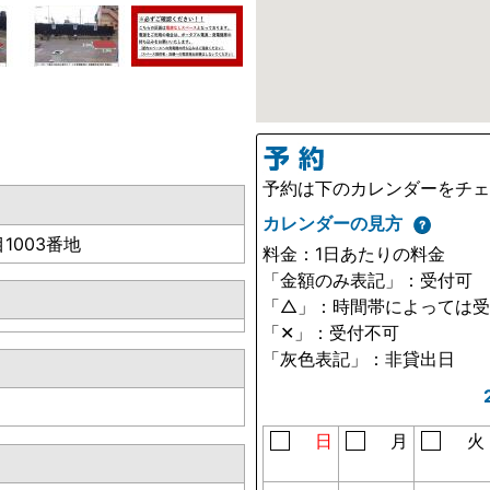
予約は下のカレンダーをチ
カレンダーの見方
1003番地
料金：1日あたりの料金
「金額のみ表記」：受付可
「△」：時間帯によっては
「✕」：受付不可
「灰色表記」：非貸出日
日
月
火