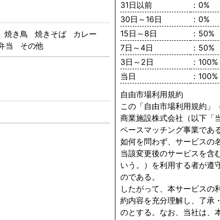
31日以前
：0%
30日～16日
：0%
15日～8日
：50%
焼き鳥
焼きそば
カレー
弁当
その他
7日～4日
：50%
3日～2日
：100%
当日
：100%
自由市場利用規約
この「自由市場利用規約」
商業施設株式会社（以下「
ペースマッチング事業であ
如何を問わず、サービスの
当該変更後のサービスを含
いう。）を利用する者が遵
のである。
したがって、本サービスの
約内容を充分理解し、了承
のとする。なお、当社は、