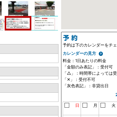
予約は下のカレンダーをチ
カレンダーの見方
料金：1日あたりの料金
「金額のみ表記」：受付可
「△」：時間帯によっては
「✕」：受付不可
「灰色表記」：非貸出日
日
月
火