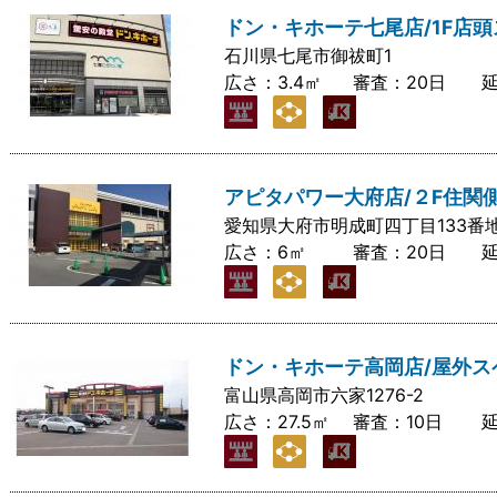
ドン・キホーテ七尾店/1F店
石川県七尾市御祓町1
広さ：
3.4㎡
審査：
20日
アピタパワー大府店/２F住関
愛知県大府市明成町四丁目133番
広さ：
6㎡
審査：
20日
ドン・キホーテ高岡店/屋外ス
富山県高岡市六家1276-2
広さ：
27.5㎡
審査：
10日