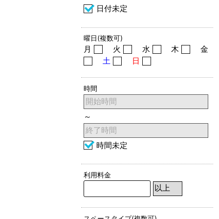
日付未定
曜日(複数可)
月
火
水
木
金
土
日
時間
～
時間未定
利用料金
スペースタイプ(複数可)