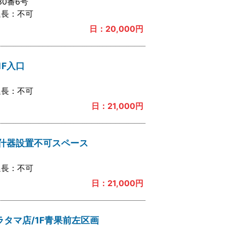
0番6号
延長：
不可
日：
20,000
円
1F入口
延長：
不可
日：
21,000
円
什器設置不可スペース
延長：
不可
日：
21,000
円
ラタマ店/1F青果前左区画