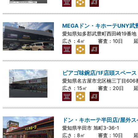
MEGAドン・キホーテUNY武
愛知県知多郡武豊町西田崎19番地
広さ：
4㎡
審査：
10日
ピアゴ味鋺店/1F店頭スペース
愛知県名古屋市北区楠三丁目606
広さ：
15㎡
審査：
20日
ドン・キホーテ半田店/屋外ス
愛知県半田市 旭町3-36-1
広さ：
8㎡
審査：
10日