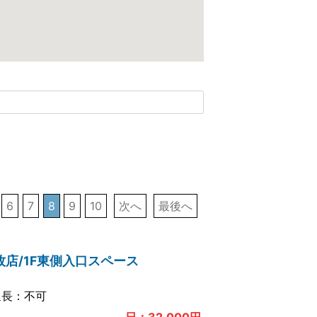
6
7
8
9
10
次へ
最後へ
牧店/1F東側入口スペース
延長：
不可
日：
32,000
円