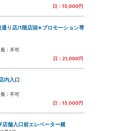
日：
15,000
円
後通り店/1階店頭※プロモーション専
延長：
不可
日：
21,000
円
側店内入口
延長：
不可
日：
15,000
円
1F店舗入口前エレベーター横