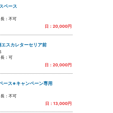
頭スペース
延長：
不可
日：
20,000
円
側エスカレターセリア前
地
延長：
可
日：
20,000
円
ペース※キャンペーン専用
延長：
不可
日：
13,000
円