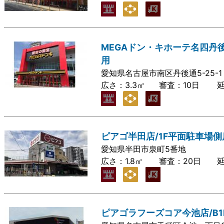
MEGAドン・キホーテ名四丹
用
愛知県名古屋市南区丹後通5-25-1
広さ：
3.3㎡
審査：
10日
ピアゴ半田店/1F平面駐車場
愛知県半田市泉町5番地
広さ：
1.8㎡
審査：
20日
ピアゴラフーズコア今池店/B