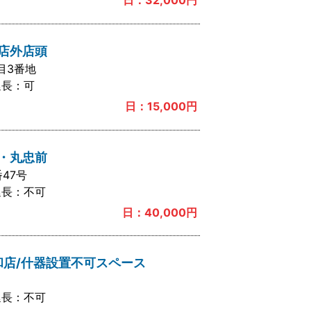
F店外店頭
目3番地
延長：
可
日：
15,000
円
ヤ・丸忠前
47号
延長：
不可
日：
40,000
円
和店/什器設置不可スペース
延長：
不可