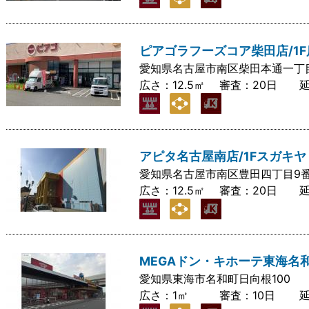
ピアゴラフーズコア柴田店/1
愛知県名古屋市南区柴田本通一丁
広さ：
12.5㎡
審査：
20日
アピタ名古屋南店/1Fスガキ
愛知県名古屋市南区豊田四丁目9番
広さ：
12.5㎡
審査：
20日
MEGAドン・キホーテ東海名
愛知県東海市名和町日向根100
広さ：
1㎡
審査：
10日