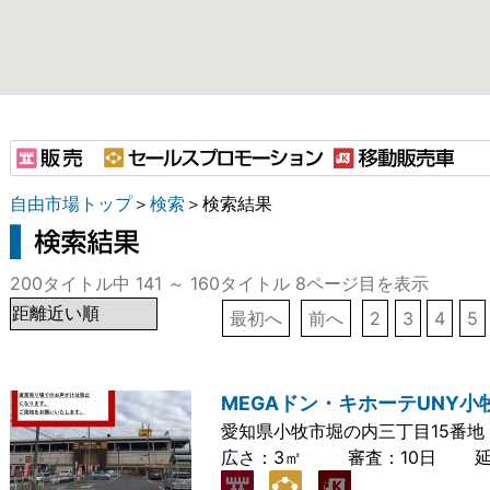
自由市場トップ
＞
検索
＞検索結果
200タイトル中 141 ～ 160タイトル 8ページ目を表示
最初へ
前へ
2
3
4
5
MEGAドン・キホーテUNY小
愛知県小牧市堀の内三丁目15番地
広さ：
3㎡
審査：
10日