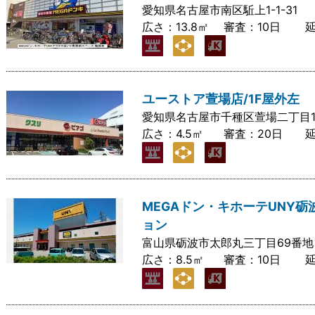
愛知県名古屋市南区駈上1-1-31
広さ：
13.8㎡
審査：
10日
ユーストア萱場店/1F屋外左
愛知県名古屋市千種区萱場二丁目1
広さ：
4.5㎡
審査：
20日
MEGAドン・キホーテUNY砺
ョン
富山県砺波市太郎丸三丁目69番地
広さ：
8.5㎡
審査：
10日