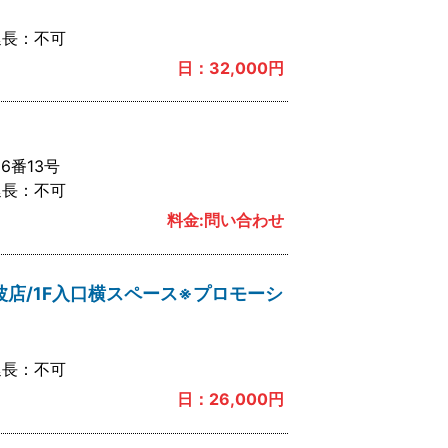
延長：
不可
日：
32,000
円
6番13号
延長：
不可
料金:問い合わせ
波店/1F入口横スペース※プロモーシ
延長：
不可
日：
26,000
円