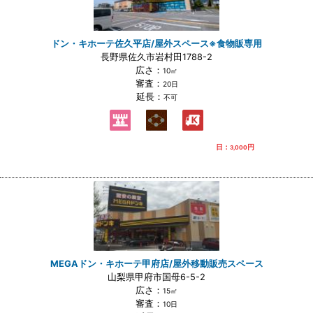
ドン・キホーテ佐久平店/屋外スペース※食物販専用
長野県佐久市岩村田1788-2
広さ：
10㎡
審査：
20日
延長：
不可
日：
円
3,000
MEGAドン・キホーテ甲府店/屋外移動販売スペース
山梨県甲府市国母6-5-2
広さ：
15㎡
審査：
10日