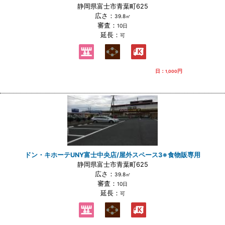
静岡県富士市青葉町625
広さ：
39.8㎡
審査：
10日
延長：
可
日：
円
1,000
ドン・キホーテUNY富士中央店/屋外スペース3※食物販専用
静岡県富士市青葉町625
広さ：
39.8㎡
審査：
10日
延長：
可