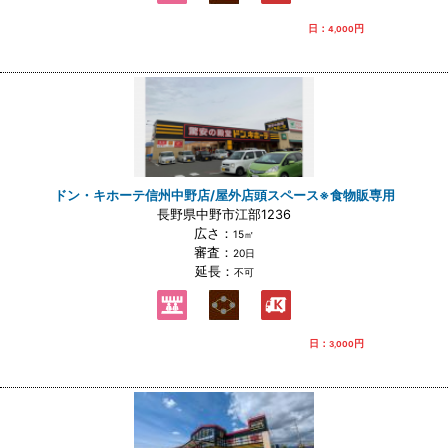
日：
円
4,000
ドン・キホーテ信州中野店/屋外店頭スペース※食物販専用
長野県中野市江部1236
広さ：
15㎡
審査：
20日
延長：
不可
日：
円
3,000