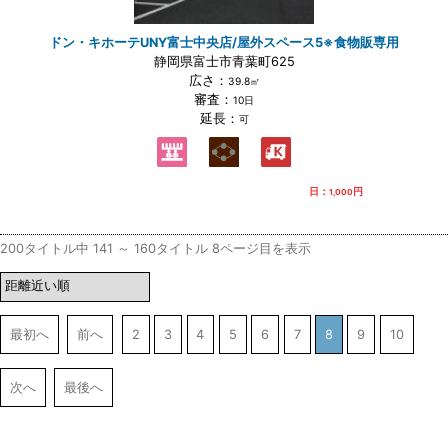
ドン・キホーテUNY富士中央店/屋外スペース5※食物販専用
静岡県富士市青葉町625
広さ：
39.8㎡
審査：
10日
延長：
可
日：
円
1,000
200タイトル中 141 ～ 160タイトル 8ページ目を表示
最初へ
前へ
2
3
4
5
6
7
8
9
10
次へ
最後へ