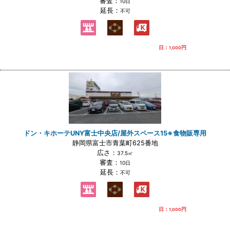
審査：
10日
延長：
不可
日：
円
1,000
ドン・キホーテUNY富士中央店/屋外スペース15※食物販専用
静岡県富士市青葉町625番地
広さ：
37.5㎡
審査：
10日
延長：
不可
日：
円
1,000