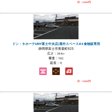
日：
円
1,000
ドン・キホーテUNY富士中央店/屋外スペース4※食物販専用
静岡県富士市青葉町625
広さ：
39.8㎡
審査：
10日
延長：
可
日：
円
1,000