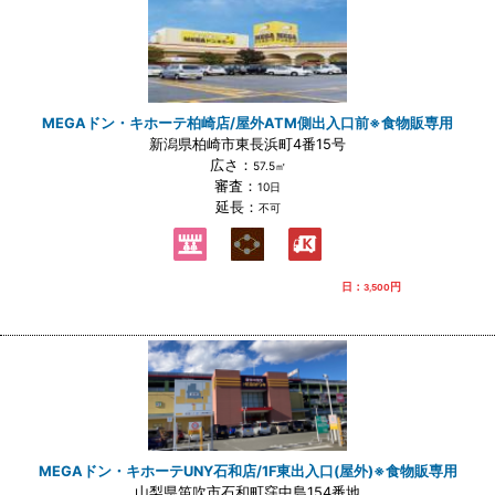
MEGAドン・キホーテ柏崎店/屋外ATM側出入口前※食物販専用
新潟県柏崎市東長浜町4番15号
広さ：
57.5㎡
審査：
10日
延長：
不可
日：
円
3,500
MEGAドン・キホーテUNY石和店/1F東出入口(屋外)※食物販専用
山梨県笛吹市石和町窪中島154番地