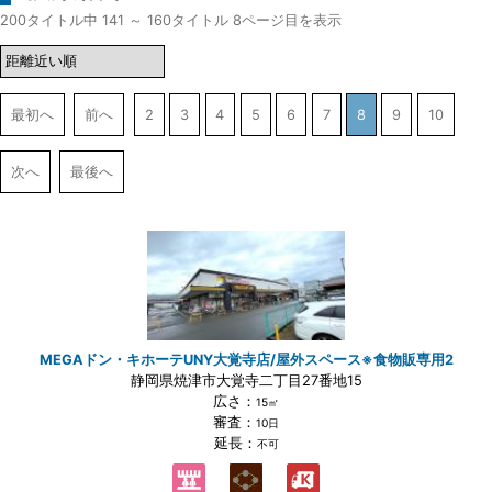
200タイトル中 141 ～ 160タイトル 8ページ目を表示
最初へ
前へ
2
3
4
5
6
7
8
9
10
次へ
最後へ
MEGAドン・キホーテUNY大覚寺店/屋外スペース※食物販専用2
静岡県焼津市大覚寺二丁目27番地15
広さ：
15㎡
審査：
10日
延長：
不可