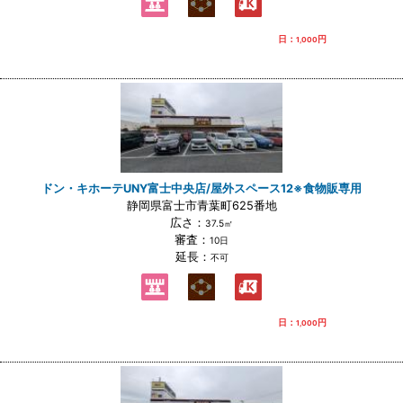
日：
円
1,000
ドン・キホーテUNY富士中央店/屋外スペース12※食物販専用
静岡県富士市青葉町625番地
広さ：
37.5㎡
審査：
10日
延長：
不可
日：
円
1,000