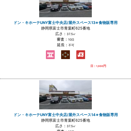
ドン・キホーテUNY富士中央店/屋外スペース13※食物販専用
静岡県富士市青葉町625番地
広さ：
37.5㎡
審査：
10日
延長：
不可
日：
円
1,000
ドン・キホーテUNY富士中央店/屋外スペース14※食物販専用
静岡県富士市青葉町625番地
広さ：
37.5㎡