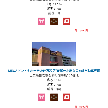
広さ：
22.5㎡
審査：
10日
延長：
可
日：
円
3,000
MEGAドン・キホーテUNY石和店/1F屋外北出入口※軽自動車専用
山梨県笛吹市石和町窪中島154番地
広さ：
11㎡
審査：
10日
延長：
不可
日：
円
3,000