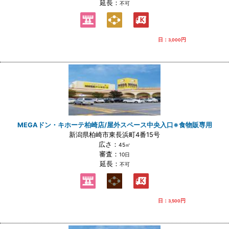
延長：
不可
日：
円
3,000
MEGAドン・キホーテ柏崎店/屋外スペース中央入口※食物販専用
新潟県柏崎市東長浜町4番15号
広さ：
45㎡
審査：
10日
延長：
不可
日：
円
3,500