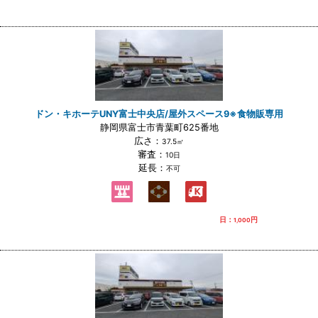
ドン・キホーテUNY富士中央店/屋外スペース9※食物販専用
静岡県富士市青葉町625番地
広さ：
37.5㎡
審査：
10日
延長：
不可
日：
円
1,000