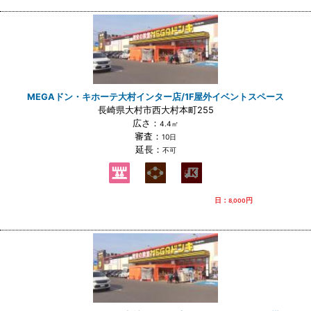
MEGAドン・キホーテ大村インター店/1F屋外イベントスペース
長崎県大村市西大村本町255
広さ：
4.4㎡
審査：
10日
延長：
不可
日：
円
8,000