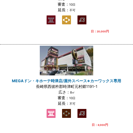
審査：
10日
延長：
不可
日：
円
20,000
MEGAドン・キホーテ時津店/屋外スペース※カーワックス専用
長崎県西彼杵郡時津町元村郷1191-1
広さ：
8㎡
審査：
10日
延長：
不可
日：
円
8,000