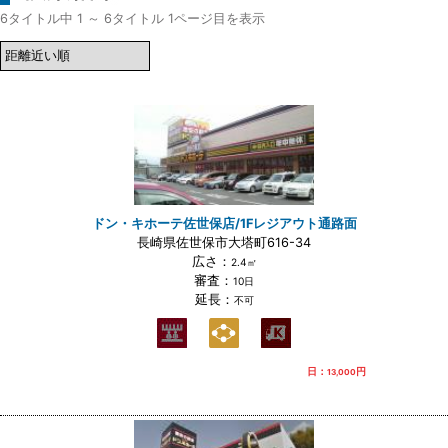
6タイトル中 1 ～ 6タイトル 1ページ目を表示
ドン・キホーテ佐世保店/1Fレジアウト通路面
長崎県佐世保市大塔町616-34
広さ：
2.4㎡
審査：
10日
延長：
不可
日：
円
13,000