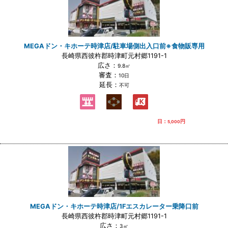
MEGAドン・キホーテ時津店/駐車場側出入口前※食物販専用
長崎県西彼杵郡時津町元村郷1191-1
広さ：
9.8㎡
審査：
10日
延長：
不可
日：
円
5,000
MEGAドン・キホーテ時津店/1Fエスカレーター乗降口前
長崎県西彼杵郡時津町元村郷1191-1
広さ：
3㎡