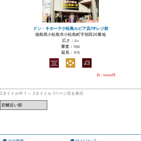
ドン・キホーテ小松島ルピア店/1Fレジ前
徳島県小松島市小松島町字領田20番地
広さ：
2㎡
審査：
10日
延長：
不可
日：
円
15,000
2タイトル中 1 ～ 2タイトル 1ページ目を表示