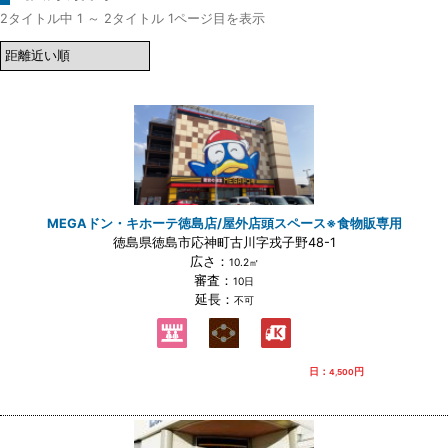
2タイトル中 1 ～ 2タイトル 1ページ目を表示
MEGAドン・キホーテ徳島店/屋外店頭スペース※食物販専用
徳島県徳島市応神町古川字戎子野48-1
広さ：
10.2㎡
審査：
10日
延長：
不可
日：
円
4,500