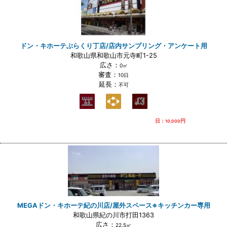
ドン・キホーテぶらくり丁店/店内サンプリング・アンケート用
和歌山県和歌山市元寺町1-25
広さ：
0㎡
審査：
10日
延長：
不可
日：
円
10,000
MEGAドン・キホーテ紀の川店/屋外スペース※キッチンカー専用
和歌山県紀の川市打田1363
広さ：
22.5㎡