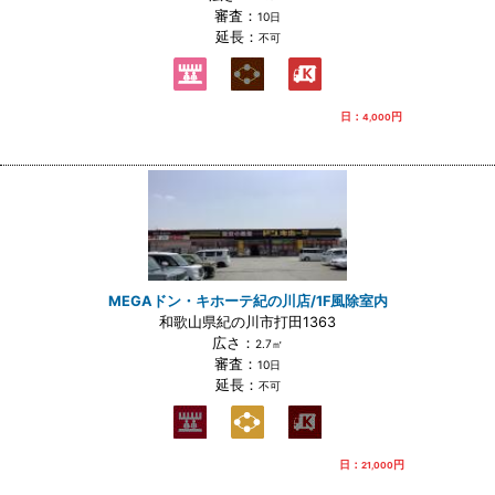
審査：
10日
延長：
不可
日：
円
4,000
MEGAドン・キホーテ紀の川店/1F風除室内
和歌山県紀の川市打田1363
広さ：
2.7㎡
審査：
10日
延長：
不可
日：
円
21,000