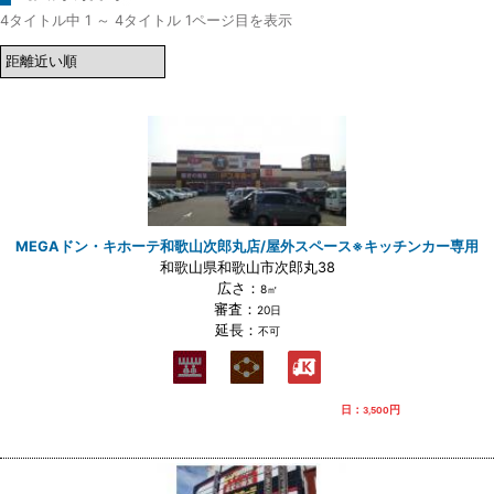
4タイトル中 1 ～ 4タイトル 1ページ目を表示
MEGAドン・キホーテ和歌山次郎丸店/屋外スペース※キッチンカー専用
和歌山県和歌山市次郎丸38
広さ：
8㎡
審査：
20日
延長：
不可
日：
円
3,500