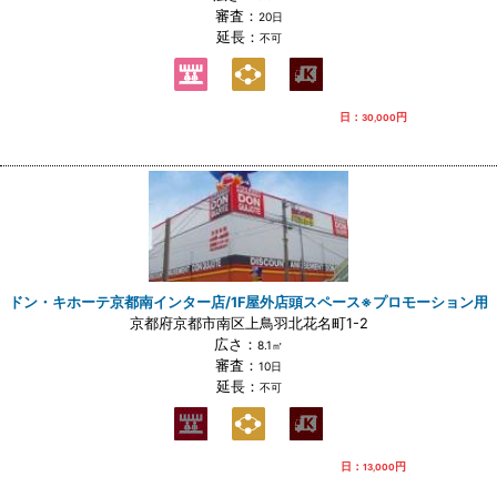
審査：
20日
延長：
不可
日：
円
30,000
ドン・キホーテ京都南インター店/1F屋外店頭スペース※プロモーション用
京都府京都市南区上鳥羽北花名町1-2
広さ：
8.1㎡
審査：
10日
延長：
不可
日：
円
13,000