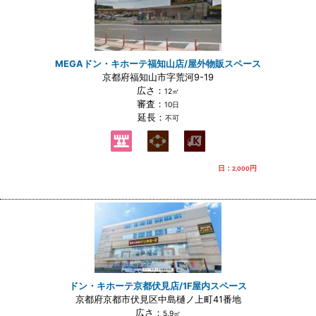
MEGAドン・キホーテ福知山店/屋外物販スペース
京都府福知山市字荒河9-19
広さ：
12㎡
審査：
10日
延長：
不可
日：
円
2,000
ドン・キホーテ京都伏見店/1F屋内スペース
京都府京都市伏見区中島樋ノ上町41番地
広さ：
5.9㎡