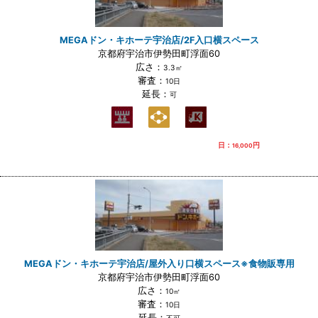
MEGAドン・キホーテ宇治店/2F入口横スペース
京都府宇治市伊勢田町浮面60
広さ：
3.3㎡
審査：
10日
延長：
可
日：
円
16,000
MEGAドン・キホーテ宇治店/屋外入り口横スペース※食物販専用
京都府宇治市伊勢田町浮面60
広さ：
10㎡
審査：
10日
延長：
不可