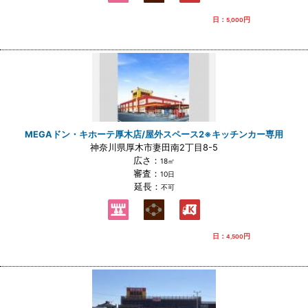
日：
円
5,000
MEGAドン・キホーテ厚木店/屋外スペース2※キッチンカー専用
神奈川県厚木市妻田南2丁目8-5
広さ：
18㎡
審査：
10日
延長：
不可
日：
円
4,500