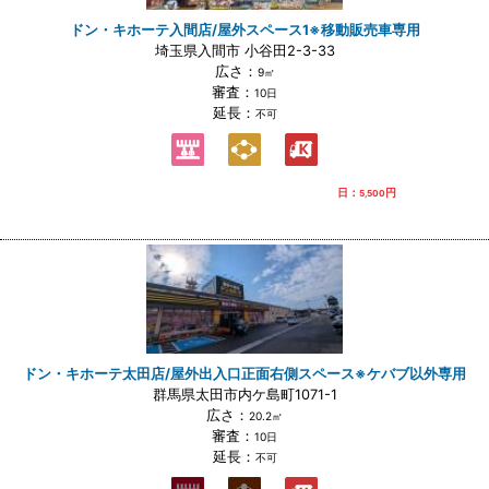
ドン・キホーテ入間店/屋外スペース1※移動販売車専用
埼玉県入間市 小谷田2-3-33
広さ：
9㎡
審査：
10日
延長：
不可
日：
円
5,500
ドン・キホーテ太田店/屋外出入口正面右側スペース※ケバブ以外専用
群馬県太田市内ケ島町1071-1
広さ：
20.2㎡
審査：
10日
延長：
不可