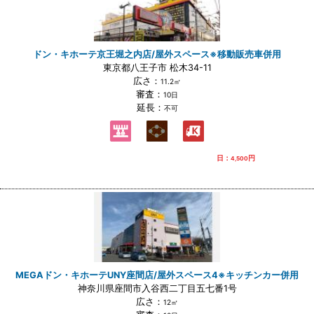
ドン・キホーテ京王堀之内店/屋外スペース※移動販売車併用
東京都八王子市 松木34-11
広さ：
11.2㎡
審査：
10日
延長：
不可
日：
円
4,500
MEGAドン・キホーテUNY座間店/屋外スペース4※キッチンカー併用
神奈川県座間市入谷西二丁目五七番1号
広さ：
12㎡