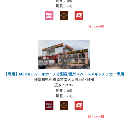
審査：
10日
延長：
不可
日：
円
3,500
【専用】MEGAドン・キホーテ古淵店/屋外スペース※キッチンカー専用
神奈川県相模原市南区大野台6-14-9
広さ：
11.3㎡
審査：
10日
延長：
不可
日：
円
4,000