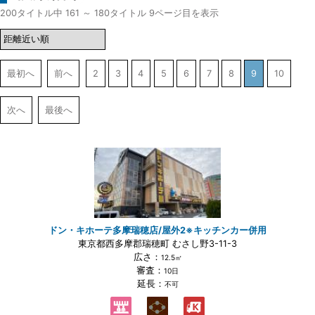
200タイトル中 161 ～ 180タイトル 9ページ目を表示
最初へ
前へ
2
3
4
5
6
7
8
9
10
次へ
最後へ
ドン・キホーテ多摩瑞穂店/屋外2※キッチンカー併用
東京都西多摩郡瑞穂町 むさし野3-11-3
広さ：
12.5㎡
審査：
10日
延長：
不可