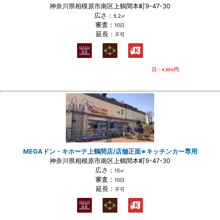
神奈川県相模原市南区上鶴間本町9-47-30
広さ：
5.2㎡
審査：
10日
延長：
不可
日：
円
4,500
MEGAドン・キホーテ上鶴間店/店舗正面※キッチンカー専用
神奈川県相模原市南区上鶴間本町9-47-30
広さ：
15㎡
審査：
10日
延長：
不可