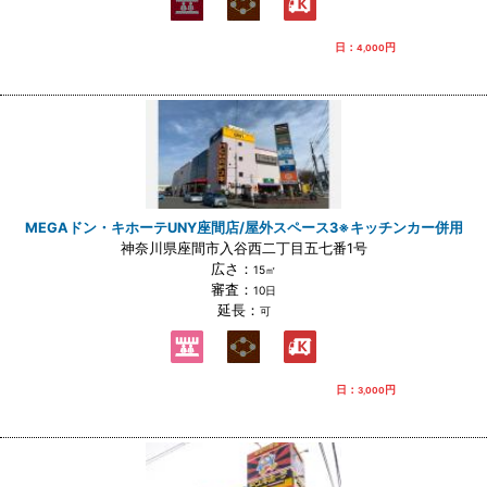
日：
円
4,000
MEGAドン・キホーテUNY座間店/屋外スペース3※キッチンカー併用
神奈川県座間市入谷西二丁目五七番1号
広さ：
15㎡
審査：
10日
延長：
可
日：
円
3,000