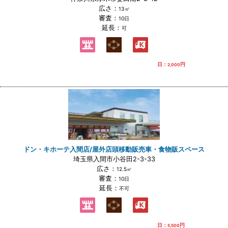
広さ：
13㎡
審査：
10日
延長：
可
日：
円
2,000
ドン・キホーテ入間店/屋外店頭移動販売車・食物販スペース
埼玉県入間市小谷田2-3-33
広さ：
12.5㎡
審査：
10日
延長：
不可
日：
円
5,500