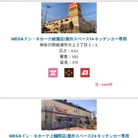
MEGAドン・キホーテ綾瀬店/屋外スペース1※キッチンカー専用
神奈川県綾瀬市大上２丁目１−１
広さ：
6.5㎡
審査：
10日
延長：
不可
日：
円
3,000
MEGAドン・キホーテ上鶴間店/屋外スペース2※キッチンカー専用