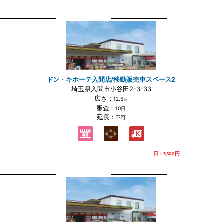
ドン・キホーテ入間店/移動販売車スペース2
埼玉県入間市小谷田2-3-33
広さ：
12.5㎡
審査：
10日
延長：
不可
日：
円
5,500