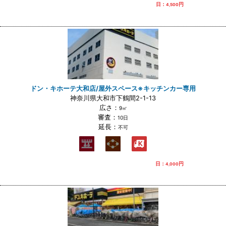
日：
円
4,500
ドン・キホーテ大和店/屋外スペース※キッチンカー専用
神奈川県大和市下鶴間2-1-13
広さ：
9㎡
審査：
10日
延長：
不可
日：
円
4,000