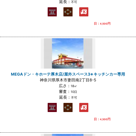
延長：
不可
日：
円
4,500
MEGAドン・キホーテ厚木店/屋外スペース3※キッチンカー専用
神奈川県厚木市妻田南2丁目8-5
広さ：
18㎡
審査：
10日
延長：
不可
日：
円
4,500