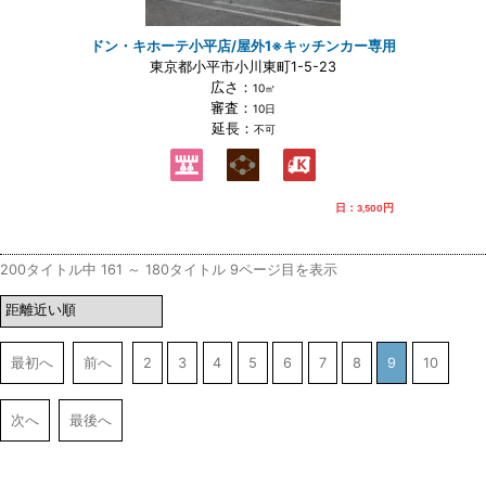
ドン・キホーテ小平店/屋外1※キッチンカー専用
東京都小平市小川東町1-5-23
広さ：
10㎡
審査：
10日
延長：
不可
日：
円
3,500
200タイトル中 161 ～ 180タイトル 9ページ目を表示
最初へ
前へ
2
3
4
5
6
7
8
9
10
次へ
最後へ