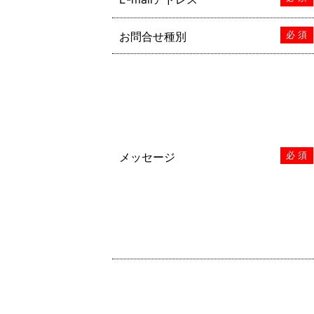
お問合せ種別
必 須
メッセージ
必 須